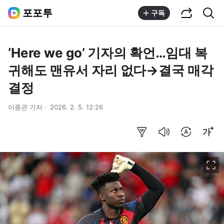
공유하기
통합검색
포포투
구독
‘Here we go’ 기자의 확언…임대 복
귀해도 맨유서 자리 없다→결국 매각
결정
이종관 기자
2026. 2. 5. 12:26
요약보기
음성으로 듣기
번역 설정
글씨크기 조절하기
이미지 크게 보기