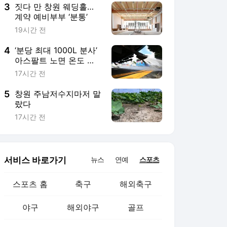
3
짓다 만 창원 웨딩홀…
계약 예비부부 ‘분통’
19시간 전
4
‘분당 최대 1000L 분사’
아스팔트 노면 온도 최
대 9도 낮춘다
17시간 전
5
창원 주남저수지마저 말
랐다
17시간 전
서비스 바로가기
뉴스
연예
스포츠
스포츠 홈
축구
해외축구
야구
해외야구
골프