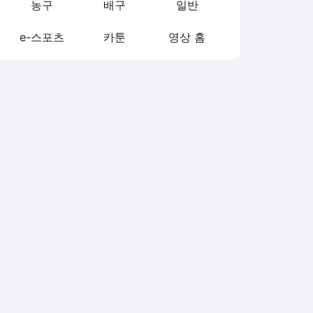
농구
배구
일반
e-스포츠
카툰
영상 홈