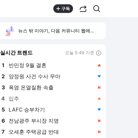
공유하기
검색
구독
뉴스 밖 이야기, 다음 커뮤니티 웹에서 보기
실시간 트렌드
오늘 5:49 기준
툴팁보기
1
반민정 9월 결혼
,상승
2
양정원 사건 수사 무마
,하락
3
폭염 온열질환 속출
,신규
4
입추
,상승
5
LAFC 승부차기
,하락
6
전남광주 부시장 지명
,신규
7
오세훈 주택공급 반대
,신규