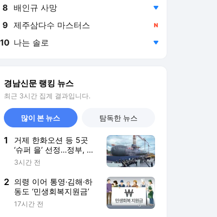
8
배인규 사망
,하락
9
제주삼다수 마스터스
,신규
10
나는 솔로
,하락
경남신문 랭킹 뉴스
최근 3시간 집계 결과입니다.
많이 본 뉴스
탐독한 뉴스
1
거제 한화오션 등 5곳
‘슈퍼 을’ 선정…정부, 7
년 간 최대 200억 R&D
3시간 전
지원
2
의령 이어 통영·김해·하
동도 ‘민생회복지원금’
17시간 전