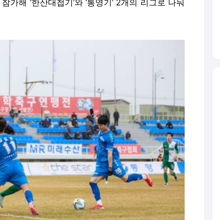
참가해 ‘한산대첩기’와 ‘통영기’ 2개의 리그로 나눠