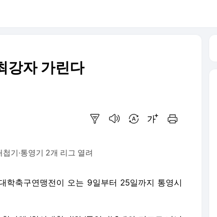
최강자 가린다
요약보기
음성으로 듣기
번역 설정
글씨크기 조절하기
인쇄하기
산대첩기·통영기 2개 리그 열려
대학축구연맹전이 오는 9일부터 25일까지 통영시