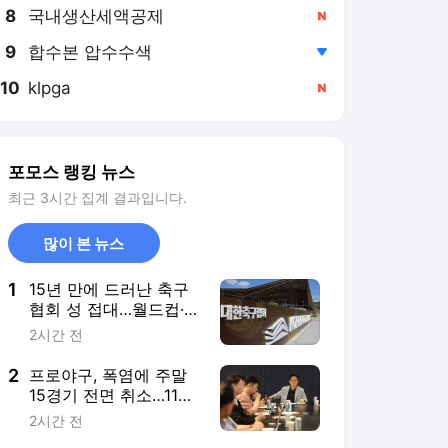
8
국내생산세액공제
,신규
9
합수본 압수수색
,하락
10
klpga
,신규
포모스 랭킹 뉴스
최근 3시간 집계 결과입니다.
많이 본 뉴스
1
15년 만에 드러난 축구
협회 성 접대…월드컵·올
림픽 예선 심판도 포함
2시간 전
2
프로야구, 폭염에 주말
15경기 전면 취소…11일
부터 오후 7시 재개
2시간 전