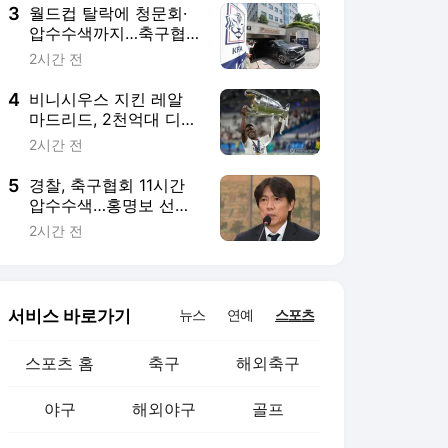
3
월드컵 탈락에 청문회·
압수수색까지…축구협
회, 사상 최악의 위기
2시간 전
4
비니시우스 지킨 레알
마드리드, 2천억대 디오
망데까지 품었다
2시간 전
5
경찰, 축구협회 11시간
압수수색…홍명보 선임
의혹 강제수사 본격화
2시간 전
서비스 바로가기
뉴스
연예
스포츠
스포츠 홈
축구
해외축구
야구
해외야구
골프