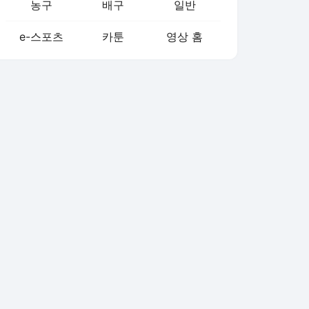
농구
배구
일반
e-스포츠
카툰
영상 홈