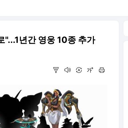
"...1년간 영웅 10종 추가
요약보기
음성으로 듣기
번역 설정
글씨크기 조절하기
인쇄하기