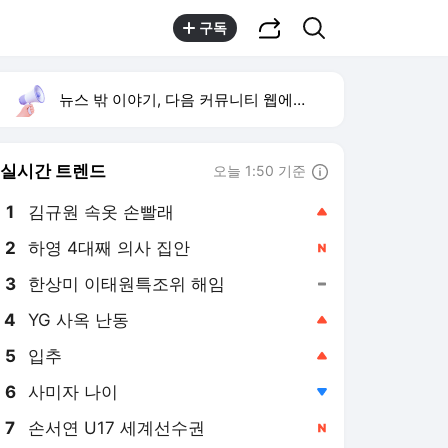
공유하기
검색
구독
뉴스 밖 이야기, 다음 커뮤니티 웹에서 보기
실시간 트렌드
오늘 1:50 기준
툴팁보기
1
김규원 속옷 손빨래
,상승
2
하영 4대째 의사 집안
,신규
3
한상미 이태원특조위 해임
,유지
4
YG 사옥 난동
,상승
5
입추
,상승
6
사미자 나이
,하락
7
손서연 U17 세계선수권
,신규