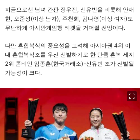
지금으로선 남녀 간판 장우진, 신유빈을 비롯해 안재
현, 오준성(이상 남자), 주천희, 김나영(이상 여자)도
무난하게 아시안게임행 티켓을 거머쥘 전망이다.
다만 혼합복식의 중요성을 고려해 아시아권 4위 이
내 혼합복식조를 우선 선발하기로 한 만큼 혼복 세계
2위 콤비인 임종훈(한국거래소)-신유빈 조가 선발될
가능성이 크다.
이미지 크게 보기