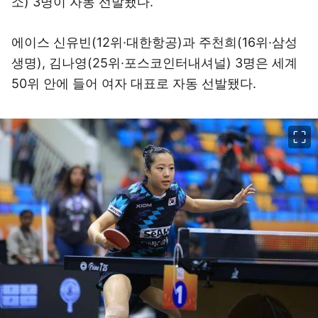
소) 3명이 자동 선발됐다.
에이스 신유빈(12위·대한항공)과 주천희(16위·삼성
생명), 김나영(25위·포스코인터내셔널) 3명은 세계
50위 안에 들어 여자 대표로 자동 선발됐다.
이미지 크게 보기