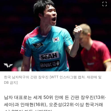
한국 남자탁구의 간판 장우진 [WTT 인스타그램 캡처. 재판매 및
DB 금지]
남자 대표로는 세계 50위 안에 든 간판 장우진(13위·
세아)과 안재현(16위), 오준성(22위·이상 한국거래