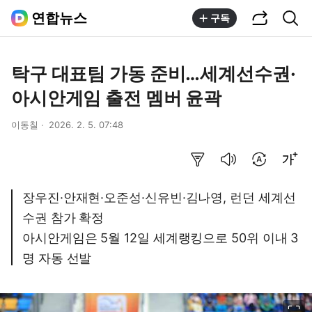
공유하기
통합검색
연합뉴스
구독
탁구 대표팀 가동 준비…세계선수권·
아시안게임 출전 멤버 윤곽
이동칠
2026. 2. 5. 07:48
요약보기
음성으로 듣기
번역 설정
글씨크기 조절하기
장우진·안재현·오준성·신유빈·김나영, 런던 세계선
수권 참가 확정
아시안게임은 5월 12일 세계랭킹으로 50위 이내 3
명 자동 선발
이미지 크게 보기