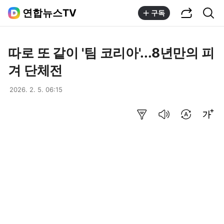
공유하기
통합검색
연합뉴스TV
구독
따로 또 같이 '팀 코리아'...8년만의 피
겨 단체전
2026. 2. 5. 06:15
요약보기
음성으로 듣기
번역 설정
글씨크기 조절하기