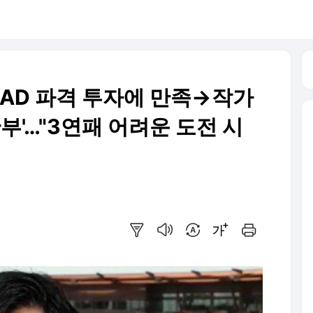
 LAD 파격 투자에 만족→작가
관부'…"3연패 어려운 도전 시
요약보기
음성으로 듣기
번역 설정
글씨크기 조절하기
인쇄하기