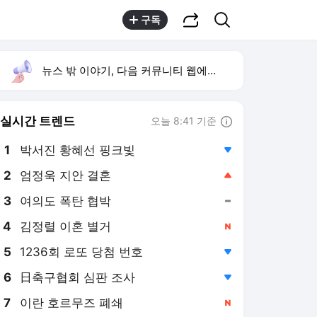
공유하기
검색
구독
뉴스 밖 이야기, 다음 커뮤니티 웹에서 보기
실시간 트렌드
오늘 8:41 기준
툴팁보기
1
박서진 황혜선 핑크빛
,하락
2
엄정욱 지안 결혼
,상승
3
여의도 폭탄 협박
,유지
4
김정렬 이혼 별거
,신규
5
1236회 로또 당첨 번호
,하락
6
日축구협회 심판 조사
,하락
7
이란 호르무즈 폐쇄
,신규