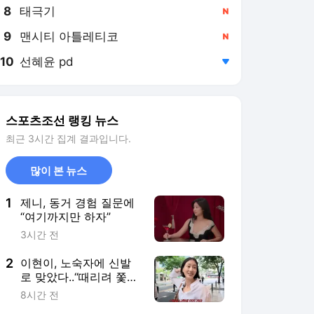
8
태극기
,신규
9
맨시티 아틀레티코
,신규
10
선혜윤 pd
,하락
스포츠조선 랭킹 뉴스
최근 3시간 집계 결과입니다.
많이 본 뉴스
1
제니, 동거 경험 질문에
“여기까지만 하자”
3시간 전
2
이현이, 노숙자에 신발
로 맞았다..“때리려 쫓아
와 도망”
8시간 전