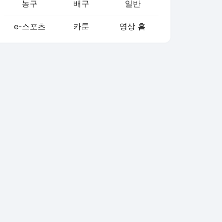
농구
배구
일반
e-스포츠
카툰
영상 홈