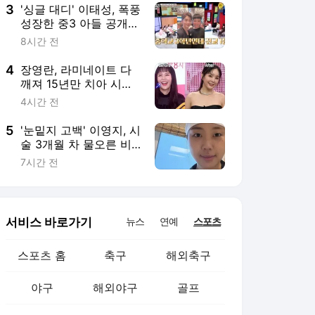
3
'싱글 대디' 이태성, 폭풍
성장한 중3 아들 공개
"전교 1등 놓친 적 없어"
8시간 전
4
장영란, 라미네이트 다
깨져 15년만 치아 시술
"전현무에게 소개 받아"
4시간 전
5
'눈밑지 고백' 이영지, 시
술 3개월 차 물오른 비
주얼..“사람들이 먼저 알
7시간 전
아봐 뿌듯”
서비스 바로가기
뉴스
연예
스포츠
스포츠 홈
축구
해외축구
야구
해외야구
골프