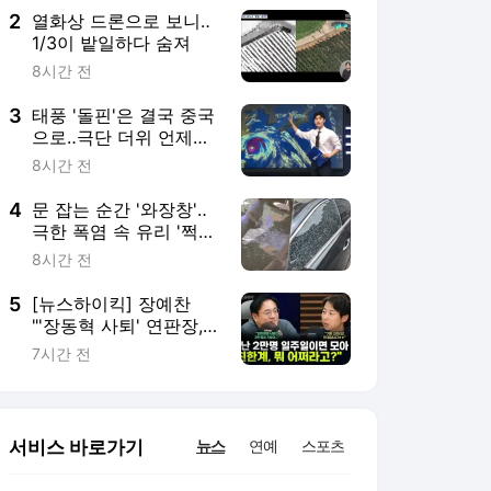
2
열화상 드론으로 보니‥
1/3이 밭일하다 숨져
8시간 전
3
태풍 '돌핀'은 결국 중국
으로‥극단 더위 언제까
지?
8시간 전
4
문 잡는 순간 '와장창'‥
극한 폭염 속 유리 '쩍
쩍'
8시간 전
5
[뉴스하이킥] 장예찬
"'장동혁 사퇴' 연판장,
친한계 당원 주축… '그
7시간 전
래서 어쩌라고!'"
서비스 바로가기
뉴스
연예
스포츠