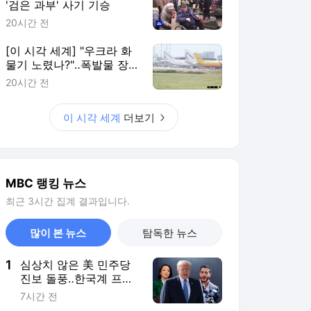
'검은 과부' 사기 기승
20시간 전
[이 시각 세계] "우크라 화
물기 노렸나?"‥폭발물 장
착 드론 발견
20시간 전
이 시각 세계
더보기
MBC 랭킹 뉴스
최근 3시간 집계 결과입니다.
많이 본 뉴스
탐독한 뉴스
1
심상치 않은 美 민주당
진보 돌풍‥한국계 프란
체스카 홍이 이어가나
7시간 전