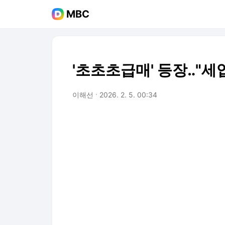
MBC
'초초초급매' 등장‥"세
이해선
2026. 2. 5. 00:34