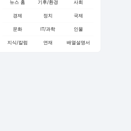
뉴스 홈
기후/환경
사회
경제
정치
국제
문화
IT/과학
인물
지식/칼럼
연재
배열설명서