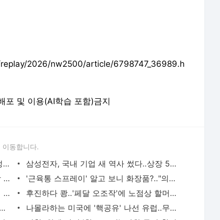
eplay/2026/nw2500/article/6798747_36989.h
 재배포 및 이용(AI학습 포함)금지
 이동합니다.
'초초초급매'도 등장‥매물 늘면 가격 안정될 거란 전망도 조심스럽게
삼성전자, 국내 기업 새 역사 썼다‥상장 50년 만에 시가총액 1천조 원 돌파
'세종호텔 복직 농성' 고진수 씨 구속영장 기각‥"도망·증거 인멸 염려 없어"
'근육통 스프레이' 알고 보니 화장품?‥"의학적 효과 없다"
'뉴라이트'도 망언 가세‥"짐승 같다" 시민 분노
후진하다 쾅‥'페달 오조작'에 노점상 할머니 참변
이재명 정부, 공직자 인사검증에 '다주택' 문항 신설
나몰라하는 미국에 '핵공유' 나선 유럽‥무한 핵경쟁 시대 들어서나