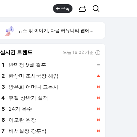
공유하기
검색
구독
뉴스 밖 이야기, 다음 커뮤니티 웹에서 보기
실시간 트렌드
오늘 16:02 기준
툴팁보기
1
반민정 9월 결혼
,유지
2
한상미 조사국장 해임
,상승
4
휴젤 상반기 실적
,신규
5
24기 옥순
,신규
6
이모란 원장
,신규
7
비서실장 강훈식
,신규