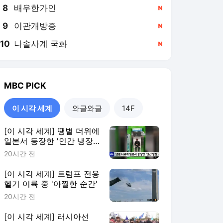
8
배우한가인
,신규
9
이관개방증
,신규
10
나솔사계 국화
,신규
MBC
PICK
이 시각 세계
와글와글
14F
[이 시각 세계] 땡볕 더위에
일본서 등장한 '인간 냉장
고'
20시간 전
[이 시각 세계] 트럼프 전용
헬기 이륙 중 '아찔한 순간'
20시간 전
[이 시각 세계] 러시아선