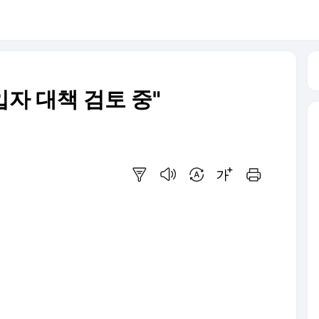
입자 대책 검토 중"
요약보기
음성으로 듣기
번역 설정
글씨크기 조절하기
인쇄하기