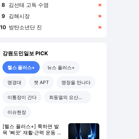
8
김선태 고독 수염
,신규
9
김해시장
,신규
10
방탄소년단 진
,신규
강원도민일보
PICK
헬스 플러스+
뉴스 플러스+
명경대
챗 APT
명장을 만나다
이통장이 간다
최동열의 요산요설
이슈현장
[헬스 플러스+] 툭하면 발
목 '삐끗' 재활·근력 운동 꼭
하세요