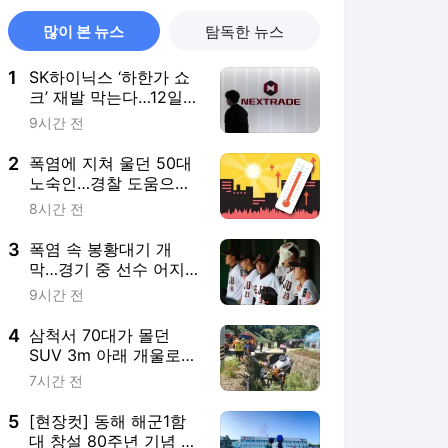
많이 본 뉴스
탐독한 뉴스
1
SK하이닉스 ‘하한가 쇼
크’ 재발 막는다…12일부
터 상·하한가 주문 한시
9시간 전
금지
2
폭염에 지쳐 울던 50대
노숙인…경찰 도움으로
30년 만에 가족 품으로
8시간 전
3
폭염 속 봉황대기 개
막…경기 중 선수 어지
럼증으로 일시 중단
9시간 전
4
삼척서 70대가 몰던
SUV 3m 아래 개울로
추락…화재도 잇따라
7시간 전
5
[현장컷] 동해 해군1함
대 창설 80주년 기념 블