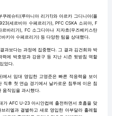
 부쿠레슈티(루마니아 리가1)와 아르카 그디니아(폴
23(세르비아 수페르리가), PFC CSKA 소피아, F
아 파르바리가), FC 소그디아나 지자흐(우즈베키스탄
로바키아 수페르리가) 등 다양한 팀을 상대했다.
 결과보다는 과정에 집중했다. 그 결과 김건희와 박
공격력에 박호영과 강윤구 등 지난 시즌 뒷받침 역할
있었다.
)에서 임대 영입한 고영준은 빠른 적응력을 보이
단 직후 첫 연습 경기에서 날카로운 침투에 이은 침
 움직임을 과시했다.
가 AFC U-23 아시안컵에 출전하면서 호흡을 맞
가브리엘과 결별하고 새로 영입한 아부달라 흘레힐