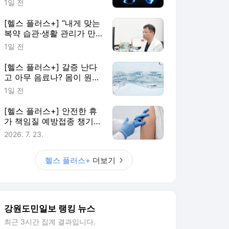
1일 전
[헬스 플러스+] “내게 맞는
복약 습관·생활 관리가 만
성질환 대응 첫걸음”
1일 전
[헬스 플러스+] 갈증 난다
고 아무 음료나? 몸이 원하
는 건 ‘물’
1일 전
[헬스 플러스+] 안전한 휴
가 책임질 예방접종 챙기세
요
2026. 7. 23.
헬스 플러스+
더보기
강원도민일보 랭킹 뉴스
최근 3시간 집계 결과입니다.