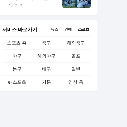
랙이글스 축하 비행
4시간 전
서비스 바로가기
뉴스
연예
스포츠
스포츠 홈
축구
해외축구
야구
해외야구
골프
농구
배구
일반
e-스포츠
카툰
영상 홈