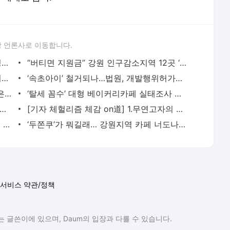
 언론사로 이동합니다.
설악산 인근 하늘에 UFO가 나타났다? 정체는 ‘렌즈구름’ - 강원도민일보
“버티면 지원금” 강원 인구감소지역 12곳 ‘청년 근속’에 돈 얹는다…도약장려금 개편 - 강원
캐나다서 160억원 잭팟 터진 한인…“어머니 뵈러 한국 갈것” - 강원도민일보
‘속초아이’ 철거되나…법원, 개발행위허가취소처분 취소 청구 기각 - 강원도민일보
제2 인생 정선서… 수도권 5060 사로잡은 ‘기본소득’ - 강원도민일보
‘탈세 꼼수’ 대형 베이커리카페 실태조사 한다 - 강원도민일보
산에 유리다리 생겼나?”…국립공원 가짜뉴스 주의 당부 - 강원도민일보
[기자 체헐리즘 체감 on道] 1.무연고자의 마지막 길 - 강원도민일보
“맹추위에도 웨이팅 전쟁” 강릉지역 맛집 인기몰이 - 강원도민일보
‘두쫀쿠’가 뭐길래… 강원지역 카페 너도나도 판매 열풍 - 강원도민일보
서비스 약관/정책
 글쓴이에 있으며, Daum의 입장과 다를 수 있습니다.