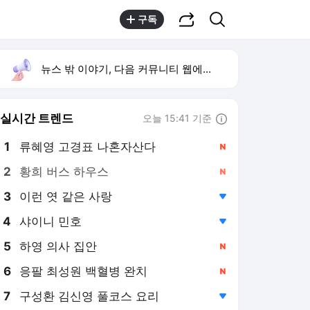
공유하기
검색
구독
뉴스 밖 이야기, 다음 커뮤니티 웹에서 보기
실시간 트렌드
오늘 15:41 기준
툴팁보기
1
류혜영 고경표 나혼자산다
,신규
2
황희 버스 하우스
,신규
3
이런 엿 같은 사랑
,하락
4
샤이니 민호
,하락
5
하영 의사 집안
,신규
6
응팔 최성원 백혈병 완치
,신규
7
구성환 김신영 풀코스 요리
,하락