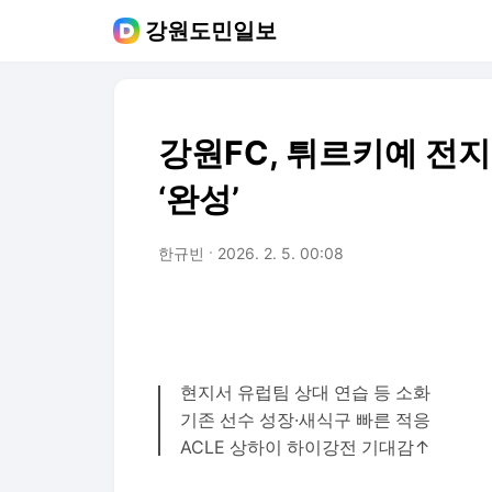
강원도민일보
강원FC, 튀르키예 전
‘완성’
한규빈
2026. 2. 5. 00:08
현지서 유럽팀 상대 연습 등 소화
기존 선수 성장·새식구 빠른 적응
ACLE 상하이 하이강전 기대감↑