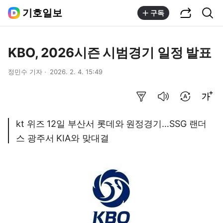
공유하기
통합검색
기호일보
구독
KBO, 2026시즌 시범경기 일정 발표
정민수 기자
2026. 2. 4. 15:49
요약보기
음성으로 듣기
번역 설정
글씨크기 조절하기
kt 위즈 12일 부산서 롯데와 원정경기…SSG 랜더
스 광주서 KIA와 맞대결