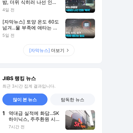
밤, 더위 식히러 나선 인파
'북적'
4일 전
[자막뉴스] 토양 온도 60도
넘겨...물 부족에 애타는 농
심
5일 전
[자막뉴스]
더보기
JIBS 랭킹 뉴스
최근 3시간 집계 결과입니다.
많이 본 뉴스
탐독한 뉴스
1
역대급 실적에 화답...SK
하이닉스, 주주환원 시
점 3분기로 조기 발표
7시간 전