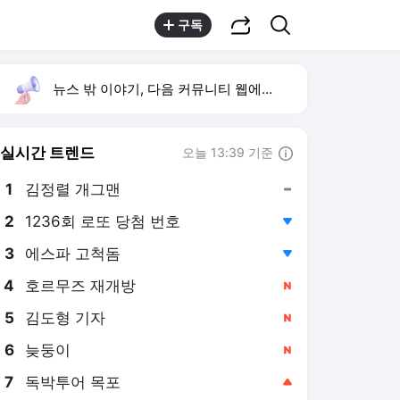
공유하기
검색
구독
뉴스 밖 이야기, 다음 커뮤니티 웹에서 보기
실시간 트렌드
오늘 13:39 기준
툴팁보기
1
김정렬 개그맨
,유지
2
1236회 로또 당첨 번호
,하락
4
호르무즈 재개방
,신규
5
김도형 기자
,신규
6
늦둥이
,신규
7
독박투어 목포
,상승