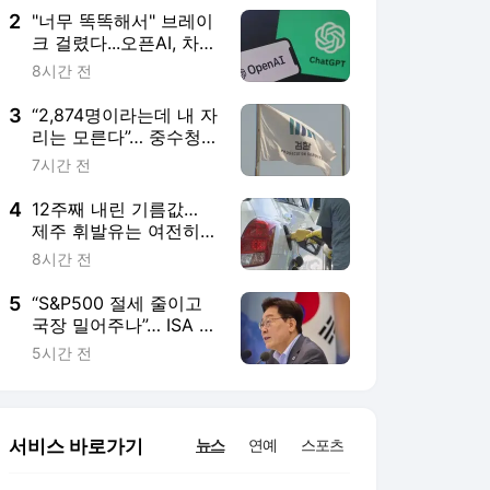
2
"너무 똑똑해서" 브레이
크 걸렸다...오픈AI, 차세
대 모델 '아스트라' 개발
8시간 전
중단
3
“2,874명이라는데 내 자
리는 모른다”… 중수청,
20일까지 고르라는 ‘깜
7시간 전
깜이 임용’
4
12주째 내린 기름값…
제주 휘발유는 여전히
1,896원
8시간 전
5
“S&P500 절세 줄이고
국장 밀어주나”… ISA 개
편 역풍, 대통령도 제동
5시간 전
서비스 바로가기
뉴스
연예
스포츠