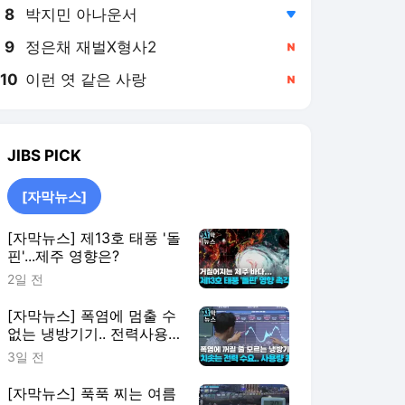
8
박지민 아나운서
,하락
9
정은채 재벌X형사2
,신규
10
이런 엿 같은 사랑
,신규
JIBS
PICK
[자막뉴스]
[자막뉴스] 제13호 태풍 '돌
핀'...제주 영향은?
2일 전
[자막뉴스] 폭염에 멈출 수
없는 냉방기기.. 전력사용
량도 최대치 갈아치워
3일 전
[자막뉴스] 푹푹 찌는 여름