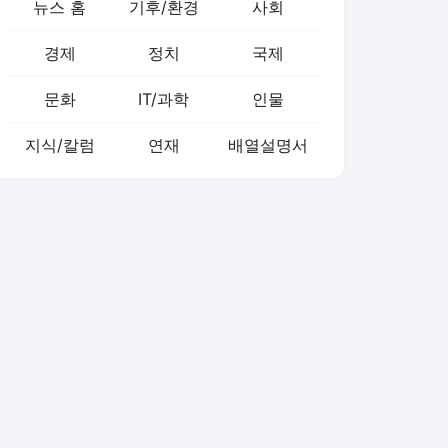
뉴스 홈
기후/환경
사회
경제
정치
국제
문화
IT/과학
인물
지식/칼럼
연재
배열설명서