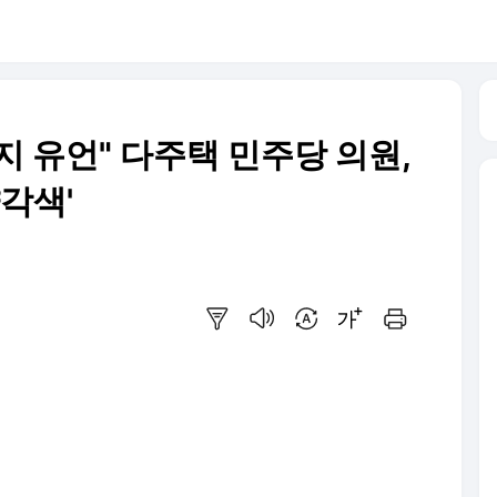
 유언" 다주택 민주당 의원,
양각색'
요약보기
음성으로 듣기
번역 설정
글씨크기 조절하기
인쇄하기