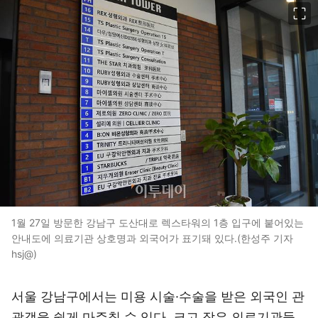
이미지 크게 보기
1월 27일 방문한 강남구 도산대로 렉스타워의 1층 입구에 붙어있는
안내도에 의료기관 상호명과 외국어가 표기돼 있다.(한성주 기자
hsj@)
서울 강남구에서는 미용 시술·수술을 받은 외국인 관
광객을 쉽게 마주칠 수 있다. 크고 작은 의료기관들