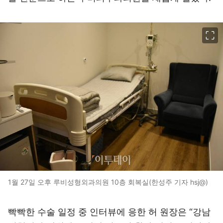
이미지 크게 보기
1월 27일 오후 루비성형외과의원 10층 회복실(한성주 기자 hsj@)
빡빡한 수술 일정 중 인터뷰에 응한 허 원장은 “강남