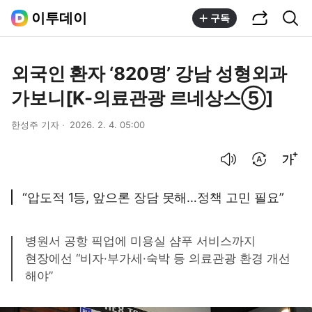
공유하기
통합검색
이투데이
구독
외국인 환자 ‘820명’ 강남 성형외과
가보니[K-의료관광 르네상스⑤]
한성주 기자
2026. 2. 4. 05:00
음성으로 듣기
번역 설정
글씨크기 조절하기
“압도적 1등, 앞으론 장담 못해…정책 고민 필요”
병원서 공항 픽업에 미용실 샴푸 서비스까지
현장에선 “비자·부가세·숙박 등 의료관광 환경 개선
해야”