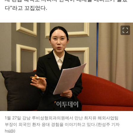
다”라고 꼬집었다.
이미지 크게 보기
1월 27일 강남 루비성형외과의원에서 만난 최지유 해외사업팀
부장이 외국인 환자 응대 경험을 이야기하고 있다.(한성주 기자
hsj@)