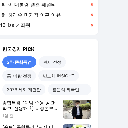
8
이 대통령 결혼 페널티
,신규
9
하리수 미키정 이혼 이유
,신규
10
isa 계좌란
,신규
한국경제
PICK
2차 종합특검
관세 전쟁
美-이란 전쟁
반도체 INSIGHT
2026 세제 개편안
혼돈의 외국인 고용시장
종합특검, '계엄 수용 공간
확보' 신용해 前 교정본부
장 불구속 기소
1일 전
[속보] 종합특검, '관저 이