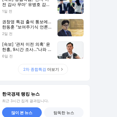
전 감사 무마' 유병호 감사
위원 구속 기소
1일 전
권창영 특검 출석 통보에…
한동훈 "보여주기식 언론플
레이"
2일 전
[속보] '관저 이전 의혹' 윤
한홍, 9시간 조사…"나와 관
련 없다"
6일 전
2차 종합특검
더보기
한국경제 랭킹 뉴스
최근 3시간 집계 결과입니다.
많이 본 뉴스
탐독한 뉴스