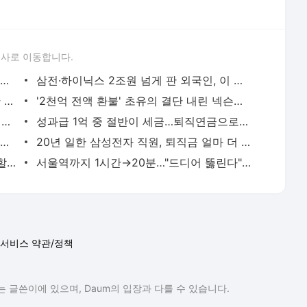
론사로 이동합니다.
'워시 쇼크'에 무너진 오천피…증권가 "여전히 매력적" [분석+]
삼전·하이닉스 2조원 넘게 판 외국인, 이 기업은 사들였다
마트에 수입란 풀리자…"2천원 싼 미국산 샀다" vs "그래도 먹거리는 국산" [현장+]
'2천억 전액 환불' 초유의 결단 내린 넥슨…대표까지 직접 나섰다 [이슈+]
"해외 대신 국내로 밤도깨비 여행"…요즘 뜨는 '제주 여행' 트렌드 [트래블톡]
성과급 1억 중 절반이 세금…퇴직연금으로 수령땐 稅혜택
"막차 탔는데 어쩌나"...한달간 1.4조 사들인 '금·은 개미' 비명
20년 일한 삼성전자 직원, 퇴직금 얼마 더 받길래…'깜짝' [곽용희의 인사노무노트]
'머스크 파운드리' 선언…"삼성전자 긴장할 수 밖에 없는 이유" [강경주의 테크X]
서울역까지 1시간→20분…"드디어 뚫린다" 교통호재에 들썩
서비스 약관/정책
 글쓴이에 있으며, Daum의 입장과 다를 수 있습니다.