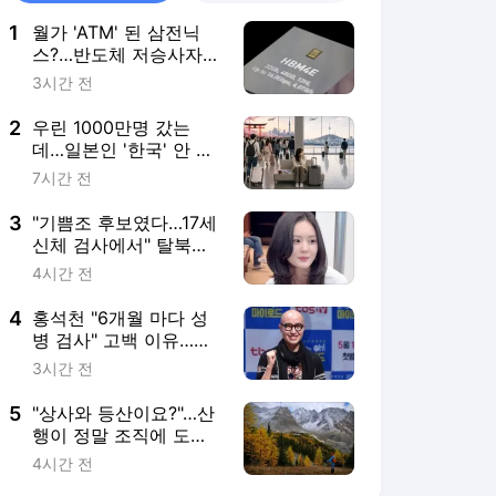
1
월가 'ATM' 된 삼전닉
스?…반도체 저승사자도
"이젠 살 때" [빈난새의
3시간 전
빈틈없이마켓]
2
우린 1000만명 갔는
데…일본인 '한국' 안 오
는 뜻밖의 이유 [도쿄나
7시간 전
우]
3
"기쁨조 후보였다…17세
신체 검사에서" 탈북민
'충격' 고백
4시간 전
4
홍석천 "6개월 마다 성
병 검사" 고백 이유…에
이즈·HIV 알리기
3시간 전
5
"상사와 등산이요?"…산
행이 정말 조직에 도움
될까
4시간 전