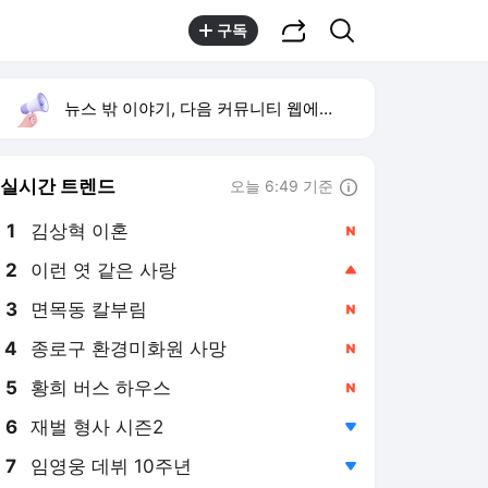
공유하기
검색
구독
뉴스 밖 이야기, 다음 커뮤니티 웹에서 보기
실시간 트렌드
오늘 6:49 기준
툴팁보기
1
김상혁 이혼
,신규
2
이런 엿 같은 사랑
,상승
3
면목동 칼부림
,신규
4
종로구 환경미화원 사망
,신규
5
황희 버스 하우스
,신규
6
재벌 형사 시즌2
,하락
7
임영웅 데뷔 10주년
,하락