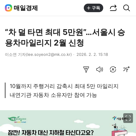
공유하기
통합검색
매일경제
구독
“차 덜 타면 최대 5만원”…서울시 승
용차마일리지 2월 신청
이소연 기자(lee.soyeon2@mk.co.kr)
2026. 2. 2. 15:18
요약보기
음성으로 듣기
번역 설정
글씨크기 조절하기
10월까지 주행거리 감축시 최대 5만 마일리지
내연기관 자동차 소유자만 참여 가능
이미지 크게 보기