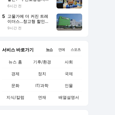
문화
IT/과학
인물
지식/칼럼
연재
배열설명서