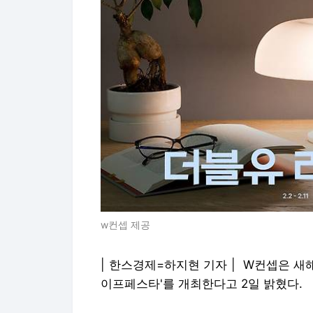
w컨셉 제공
| 한스경제=하지현 기자 | W컨셉은 새해
이프페스타'를 개최한다고 2일 밝혔다.