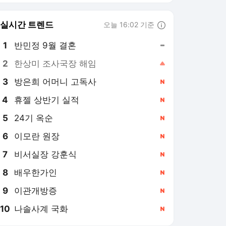
8
배우한가인
,신규
9
이관개방증
,신규
10
나솔사계 국화
,신규
한스경제 랭킹 뉴스
최근 3시간 집계 결과입니다.
많이 본 뉴스
탐독한 뉴스
1
세계 전기차 5.5% 성
장… 현대차그룹, 25%
급증
5시간 전
2
휴젤, 경쟁 심화에도 국
내 성장…상반기 역대
최대 실적
12시간 전