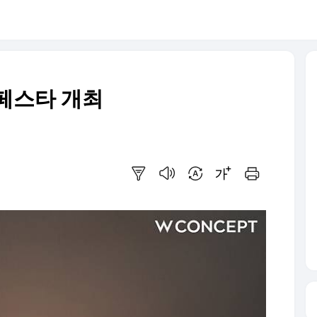
페스타 개최
요약보기
음성으로 듣기
번역 설정
글씨크기 조절하기
인쇄하기