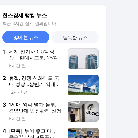
3
1세대 외식 명가 놀부,
경영난에 법정관리 신청
5시간 전
4
[단독]"누이 좋고 매부
좋은?" 부산교통공사
'팝업'
6시간 전
5
고물가에 더 커진 트레
이더스…창고형 할인점
경쟁 가속
9시간 전
서비스 바로가기
뉴스
연예
스포츠
뉴스 홈
기후/환경
사회
경제
정치
국제