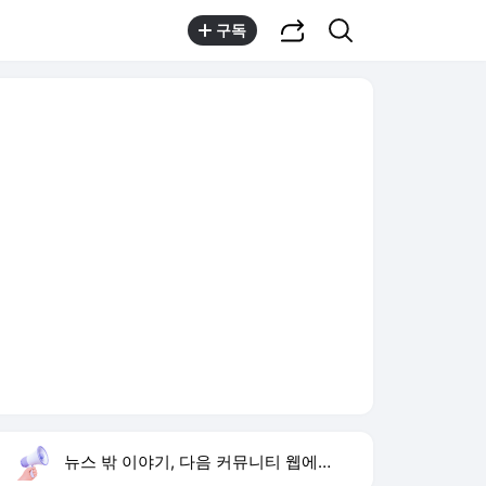
공유하기
검색
구독
뉴스 밖 이야기, 다음 커뮤니티 웹에서 보기
실시간 트렌드
오늘 16:02 기준
툴팁보기
1
반민정 9월 결혼
,유지
2
한상미 조사국장 해임
,상승
3
방은희 어머니 고독사
,신규
4
휴젤 상반기 실적
,신규
5
24기 옥순
,신규
6
이모란 원장
,신규
7
비서실장 강훈식
,신규