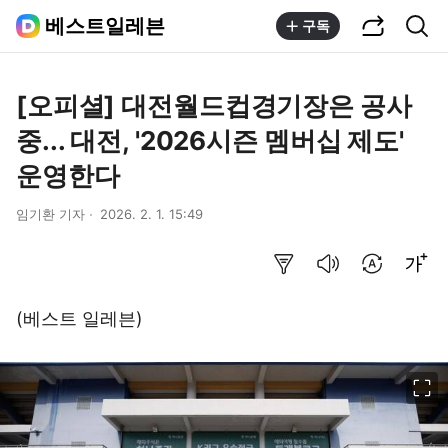
공유하기
통합검색
베스트일레븐
구독
[오피셜] 대전월드컵경기장은 공사
중... 대전, '2026시즌 멤버십 제도'
운영한다
임기환 기자
2026. 2. 1. 15:49
요약보기
음성으로 듣기
번역 설정
글씨크기 조절하기
(베스트 일레븐)
이미지 크게 보기