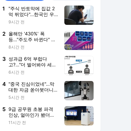
1
"주식 반토막에 집값 2
억 뛰었다"…한국인 우
울증 역대 최대
9시간 전
2
올해만 '430%' 폭
등…"주도주 바뀐다" 개
미들 몰려간 곳
8시간 전
3
성과급 6억 부럽다
고?…"더 벌어봐야 세금
만 나간다" 한탄
6시간 전
4
"중국 진심이었네"…막
대한 자금 쏟아붓더니
'드림팀' 만들었다 [분석
5시간 전
+]
5
9급 공무원 초봉 파격
인상, 얼마인가 봤더
니…'깜짝'
11시간 전