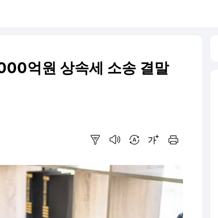
000억원 상속세 소송 결말
요약보기
음성으로 듣기
번역 설정
글씨크기 조절하기
인쇄하기