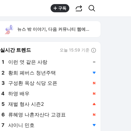
공유하기
검색
구독
뉴스 밖 이야기, 다음 커뮤니티 웹에서 보기
실시간 트렌드
오늘 15:59 기준
툴팁보기
1
이런 엿 같은 사랑
,유지
2
황희 폐버스 청년주택
,하락
3
구성환 옥상 식당 오픈
,신규
4
하영 배우
,신규
5
재벌 형사 시즌2
,상승
6
류혜영 나혼자산다 고경표
,신규
7
샤이니 민호
,하락