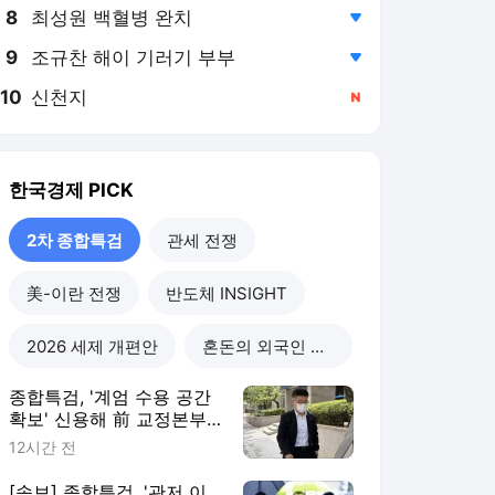
8
최성원 백혈병 완치
,하락
9
조규찬 해이 기러기 부부
,하락
10
신천지
,신규
한국경제
PICK
2차 종합특검
관세 전쟁
美-이란 전쟁
반도체 INSIGHT
2026 세제 개편안
혼돈의 외국인 고용시장
종합특검, '계엄 수용 공간
확보' 신용해 前 교정본부
장 불구속 기소
12시간 전
[속보] 종합특검, '관저 이