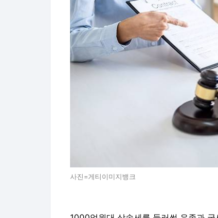
사진=게티이미지뱅크
1000억원대 상속세를 둘러썬 유족과 