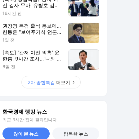
전 감사 무마' 유병호 감사
위원 구속 기소
16시간 전
권창영 특검 출석 통보에…
한동훈 "보여주기식 언론플
레이"
1일 전
[속보] '관저 이전 의혹' 윤
한홍, 9시간 조사…"나와 관
련 없다"
6일 전
2차 종합특검
더보기
한국경제 랭킹 뉴스
최근 3시간 집계 결과입니다.
많이 본 뉴스
탐독한 뉴스