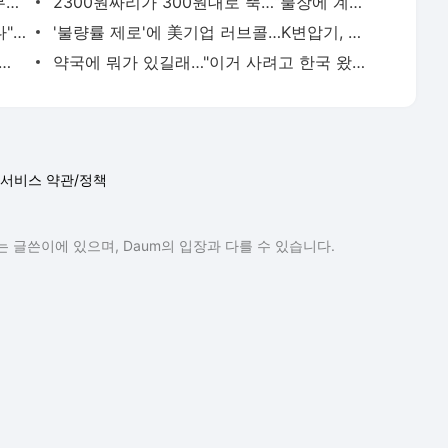
"비트코인, 금값처럼 뛸 줄 알았는데…" 무서운 경고 나왔다
2300원짜리가 300원대로 뚝…“불장에 계좌가 녹고 있어요”[윤현주의 主食이 주식]
서울역까지 1시간→20분…"드디어 뚫린다" 교통호재에 들썩
'불량률 제로'에 美기업 러브콜…K변압기, 15년 만에 시장 점령
도' 표기 안했다가..."알바가 시급 20% 더 달래요"[사장님 고충백서]
약국에 뭐가 있길래…"이거 사려고 한국 왔다" 외국인 천지 [현장+]
서비스 약관/정책
 글쓴이에 있으며, Daum의 입장과 다를 수 있습니다.