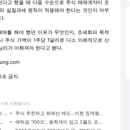
된다고 했을 때 다음 수순으로 주식 매매계약이 조
라 실질과세 원칙이 적용돼야 한다는 것인지 아무
다.
매를 해야 했던 이유가 무엇인지, 조세회피 목적
사 주식 가액이 1주당 1달러로 다소 이례적으로 산
심리가 이뤄져야 한다고 봤다.
ung.com
배포 금지.
론사로 이동합니다.
20년 일한 삼성전자 직원, 퇴직금 얼마 더 받길래…'깜짝' [곽용희의 인사노무노트]
주식 추천하고 뒤에선 매도…이젠 징역형입니다[박주연의 여의도 나침반]
 420만원' 받던 연구원의 반전…'80억 주식부자' 올랐다 [윤현주의 主食이 주식]
예탁금 '100조'…동학개미 업고 2월도 코스피 날까 [주간전망]