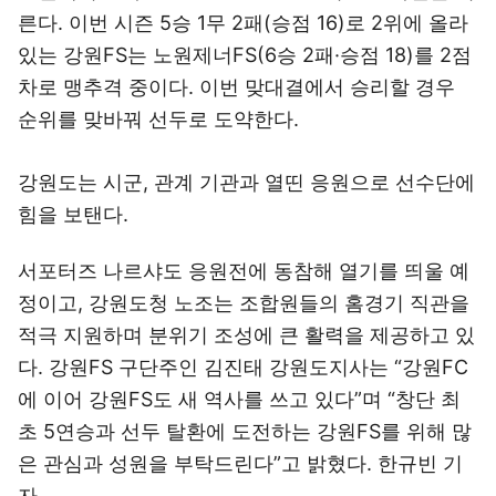
른다. 이번 시즌 5승 1무 2패(승점 16)로 2위에 올라
있는 강원FS는 노원제너FS(6승 2패·승점 18)를 2점
차로 맹추격 중이다. 이번 맞대결에서 승리할 경우
순위를 맞바꿔 선두로 도약한다.
강원도는 시군, 관계 기관과 열띤 응원으로 선수단에
힘을 보탠다.
서포터즈 나르샤도 응원전에 동참해 열기를 띄울 예
정이고, 강원도청 노조는 조합원들의 홈경기 직관을
적극 지원하며 분위기 조성에 큰 활력을 제공하고 있
다. 강원FS 구단주인 김진태 강원도지사는 “강원FC
에 이어 강원FS도 새 역사를 쓰고 있다”며 “창단 최
초 5연승과 선두 탈환에 도전하는 강원FS를 위해 많
은 관심과 성원을 부탁드린다”고 밝혔다. 한규빈 기
자