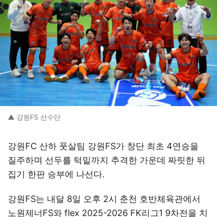
▲ 강원FS 선수단
강원FC 산하 풋살팀 강원FS가 창단 최초 4연승을
질주하며 선두를 턱밑까지 추격한 가운데 짜릿한 뒤
집기 한판 승부에 나선다.
강원FS는 내달 8일 오후 2시 춘천 호반체육관에서
노원제너FS와 flex 2025-2026 FK리그1 9차전을 치