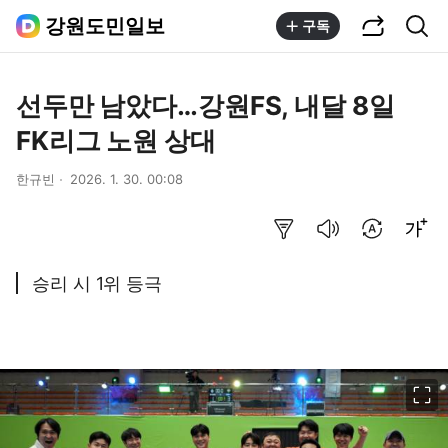
공유하기
통합검색
강원도민일보
구독
선두만 남았다…강원FS, 내달 8일
FK리그 노원 상대
한규빈
2026. 1. 30. 00:08
요약보기
음성으로 듣기
번역 설정
글씨크기 조절하기
승리 시 1위 등극
이미지 크게 보기