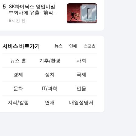
5
SK하이닉스 영업비밀
中회사에 유출…前직원
2심도 징역1년6개월
9시간 전
서비스 바로가기
뉴스
연예
스포츠
뉴스 홈
기후/환경
사회
경제
정치
국제
문화
IT/과학
인물
지식/칼럼
연재
배열설명서