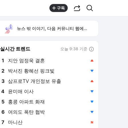
공유하기
검색
구독
뉴스 밖 이야기, 다음 커뮤니티 웹에서 보기
실시간 트렌드
오늘 9:38 기준
툴팁보기
1
지안 엄정욱 결혼
,상승
2
박서진 황혜선 핑크빛
,하락
3
삼프로TV 개인정보 유출
,상승
4
윤미애 이사
,하락
5
홍콩 아파트 화재
,하락
6
여의도 폭탄 협박
,하락
7
마니산
,신규