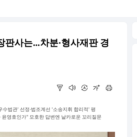
부장판사는…차분·형사재판 경
요약보기
음성으로 듣기
번역 설정
글씨크기 조절하기
인쇄하기
우수법관' 선정·법조계선 '소송지휘 합리적' 평
 윤영호인가" 모호한 답변엔 날카로운 꼬리질문