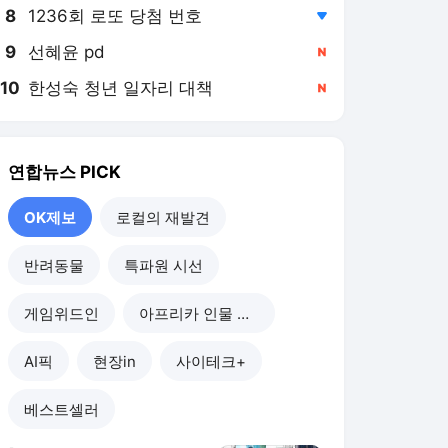
8
1236회 로또 당첨 번호
,하락
9
선혜윤 pd
,신규
10
한성숙 청년 일자리 대책
,신규
연합뉴스
PICK
OK제보
로컬의 재발견
반려동물
특파원 시선
게임위드인
아프리카 인물 열전
AI픽
현장in
사이테크+
베스트셀러