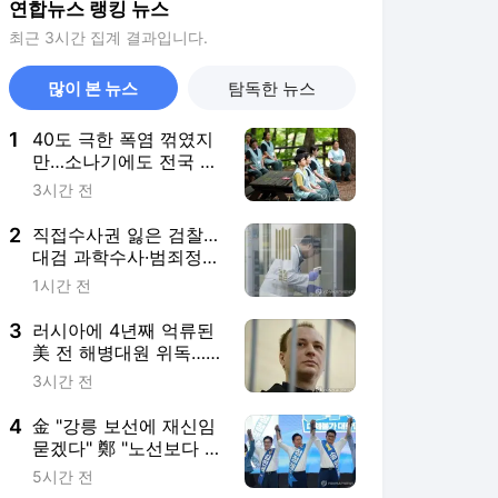
연합뉴스 랭킹 뉴스
최근 3시간 집계 결과입니다.
많이 본 뉴스
탐독한 뉴스
1
40도 극한 폭염 꺾였지
만…소나기에도 전국 무
더위 "지친다"
3시간 전
2
직접수사권 잃은 검찰…
대검 과학수사·범죄정보
부서도 수술대에
1시간 전
3
러시아에 4년째 억류된
美 전 해병대원 위독…
美 "깊이 우려"
3시간 전
4
金 "강릉 보선에 재신임
묻겠다" 鄭 "노선보다 의
리가 중요"
5시간 전