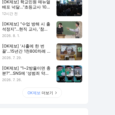
[OK제보] 학교민원 매뉴얼
배포 넉달…"초등교사 10명
중 7명 존재 몰라"
12시간 전
[OK제보] "수업 방해 시 출
석정지"…현직 교사, '참교
육법' 국민청원
2026. 8. 1.
[OK제보] '사흘에 한 번
꼴'…15년간 1천800차례 복
지시설 찾은 '나눔왕'
2026. 7. 29.
[OK제보] "1~2방울이면 충
분?"…SNS에 '성범죄 약물'
광고 횡행
2026. 7. 26.
OK제보
더보기