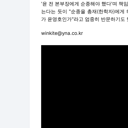
'윤 전 본부장에게 순종해야 했다'며 책
는다는 듯이 "순종을 총재(한학자)에게 
가 윤영호인가"라고 엄중히 반문하기도 
winkite@yna.co.kr