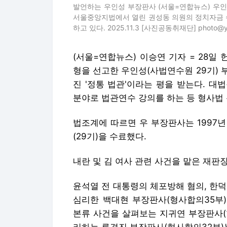
발언하는 우인성 부장판사 (서울=연합뉴스) 우
서울중앙지법에서 열린 권성동 의원의 정치자금 수
하고 있다. 2025.11.3 [사진공동취재단] photo@yn
(서울=연합뉴스) 이승연 기자 = 28
형을 선고한 우인성(사법연수원 29기)
진 '정통 법관'이라는 평을 받는다. 
분야로 법관연수 강의를 하는 등 형사법
법조계에 따르면 우 부장판사는 1997년
(29기)을 수료했다.
내란 및 김 여사 관련 사건을 맡은 재판
윤석열 전 대통령의 체포방해 혐의, 한
심리한 백대현 부장판사(형사합의35부)
본류 사건을 살펴보는 지귀연 부장판사(