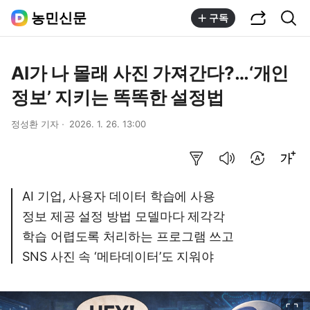
공유하기
통합검색
농민신문
구독
AI가 나 몰래 사진 가져간다?…‘개인
정보’ 지키는 똑똑한 설정법
정성환 기자
2026. 1. 26. 13:00
요약보기
음성으로 듣기
번역 설정
글씨크기 조절하기
AI 기업, 사용자 데이터 학습에 사용
정보 제공 설정 방법 모델마다 제각각
학습 어렵도록 처리하는 프로그램 쓰고
SNS 사진 속 ‘메타데이터’도 지워야
이미지 크게 보기