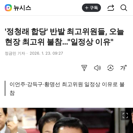
공유하기
통합검색
뉴시스
구독
'정청래 합당' 반발 최고위원들, 오늘
현장 최고위 불참…"일정상 이유"
정금민 기자
2026. 1. 23. 09:27
요약보기
음성으로 듣기
번역 설정
글씨크기 조절하기
이언주·강득구·황명선 최고위원 일정상 이유로 불
참
이미지 크게 보기