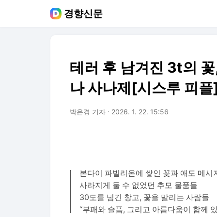
경향신문
테러 후 남겨진 3t의 
나 사나제[시스루 피플
박은경 기자
2026. 1. 22. 15:56
본다이 파빌리온에 쌓인 꽃과 애도 메시
사라지게 둘 수 없었던 추모 물품들
30도를 넘긴 창고, 꽃을 말리는 사람들
“부패와 슬픔, 그리고 아름다움이 함께 있