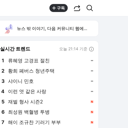
공유하기
검색
구독
뉴스 밖 이야기, 다음 커뮤니티 웹에서 보기
실시간 트렌드
오늘 21:14 기준
툴팁보기
1
류혜영 고경표 절친
,유지
2
황희 폐버스 청년주택
,유지
3
샤이니 민호
,유지
4
이런 엿 같은 사랑
,유지
5
재벌 형사 시즌2
,신규
6
최성원 백혈병 투병
,신규
7
해이 조규찬 기러기 부부
,신규