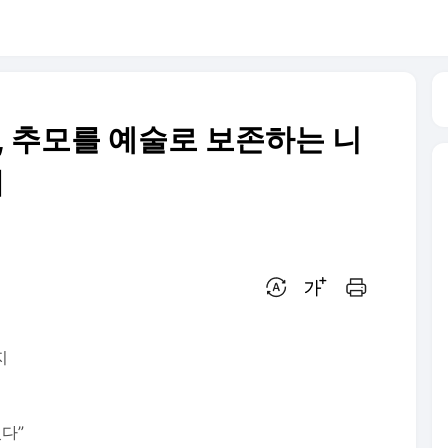
꽃, 추모를 예술로 보존하는 니
]
번역 설정
글씨크기 조절하기
인쇄하기
지
다”