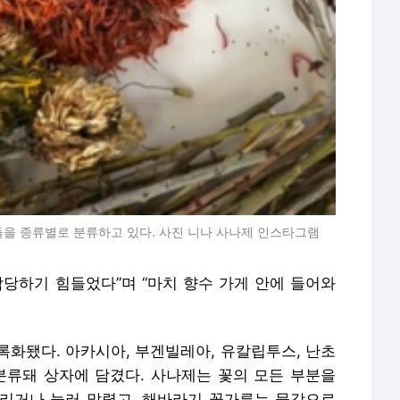
들을 종류별로 분류하고 있다. 사진 니나 사나제 인스타그램
감당하기 힘들었다”며 “마치 향수 가게 안에 들어와
록화됐다. 아카시아, 부겐빌레아, 유칼립투스, 난초
분류돼 상자에 담겼다. 사나제는 꽃의 모든 부분을
리거나 눌러 말렸고, 해바라기 꽃가루는 물감으로