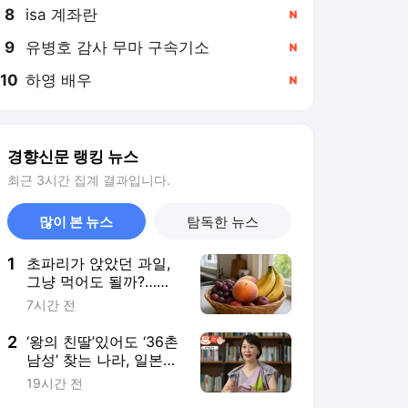
8
isa 계좌란
,신규
9
유병호 감사 무마 구속기소
,신규
10
하영 배우
,신규
경향신문 랭킹 뉴스
최근 3시간 집계 결과입니다.
많이 본 뉴스
탐독한 뉴스
1
초파리가 앉았던 과일,
그냥 먹어도 될까?…여
름철 꼭 알아야 할 식품
7시간 전
안전 상식
2
‘왕의 친딸’있어도 ‘36촌
남성’ 찾는 나라, 일본은
왜 그럴까[플랫한 티타
19시간 전
임]