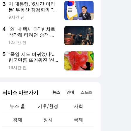
3
이 대통령, ‘6시간 마라
톤’ 부동산 점검회의 “전
폭적 공급 확대…기존
9시간 전
사고방식에 매달리지 말
아야”
4
“왜 내 택시 타” 빈차로
착각해 타려던 승객 폭
행 30대 징역형
12시간 전
5
“폭염 지도 바뀌었다”…
한국만큼 뜨거워진 ‘신
흥 불지옥’ 국가들
19시간 전
서비스 바로가기
뉴스
연예
스포츠
뉴스 홈
기후/환경
사회
경제
정치
국제