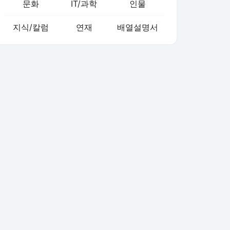
문화
IT/과학
인물
지식/칼럼
연재
배열설명서