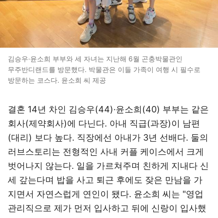
김승우·윤소희 부부와 세 자녀는 지난해 6월 곤충박물관인
무주반디랜드를 방문했다. 박물관은 이들 가족이 여행 시 필수로
방문하는 코스다. 윤소희 씨 제공
결혼 14년 차인 김승우(44)·윤소희(40) 부부는 같은
회사(제약회사)에 다닌다. 아내 직급(과장)이 남편
(대리) 보다 높다. 직장에선 아내가 3년 선배다. 둘의
러브스토리는 전형적인 사내 커플 케이스에서 크게
벗어나지 않는다. 일을 가르쳐주며 친하게 지내다 신
세 갚는다며 밥을 사고 퇴근 후에도 잦은 만남을 가
지면서 자연스럽게 연인이 됐다. 윤소희 씨는 "영업
관리직으로 제가 먼저 입사하고 뒤에 신랑이 입사했