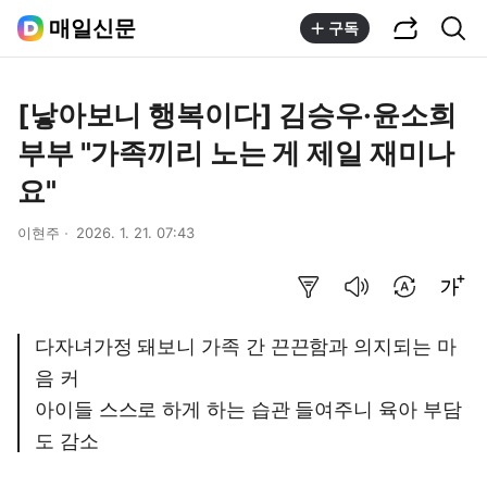
공유하기
통합검색
매일신문
구독
[낳아보니 행복이다] 김승우·윤소희
부부 "가족끼리 노는 게 제일 재미나
요"
이현주
2026. 1. 21. 07:43
요약보기
음성으로 듣기
번역 설정
글씨크기 조절하기
다자녀가정 돼보니 가족 간 끈끈함과 의지되는 마
음 커
아이들 스스로 하게 하는 습관 들여주니 육아 부담
도 감소