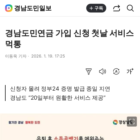
공유하기
통합검색
경남도민일보
구독
경남도민연금 가입 신청 첫날 서비스
먹통
이동욱 기자
2026. 1. 19. 17:25
요약보기
음성으로 듣기
번역 설정
글씨크기 조절하기
신청자 몰려 정부24 증명 발급 종일 지연
경남도 “20일부터 원활한 서비스 제공”
이미지 크게 보기