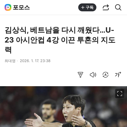
공유하기
통합검색
포모스
구독
김상식, 베트남을 다시 깨웠다…U-
23 아시안컵 4강 이끈 투혼의 지도
력
최대영
2026. 1. 17. 23:38
요약보기
음성으로 듣기
번역 설정
글씨크기 조절하기
이미지 크게 보기