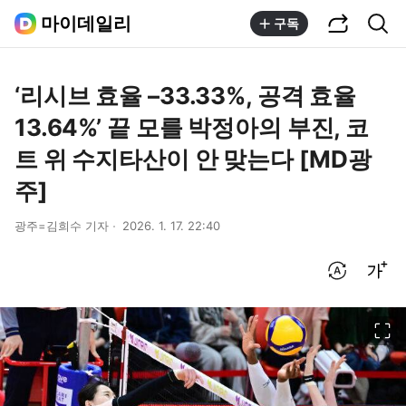
공유하기
통합검색
마이데일리
구독
‘리시브 효율 –33.33%, 공격 효율
13.64%’ 끝 모를 박정아의 부진, 코
트 위 수지타산이 안 맞는다 [MD광
주]
광주=김희수 기자
2026. 1. 17. 22:40
번역 설정
글씨크기 조절하기
이미지 크게 보기