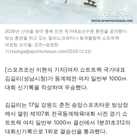
2026년 신년을 맞아 충북 진천 국가대표선수촌 훈련을 공개했다.
빙상 훈련을 하고 있는 밀라노코르티나 동계올림픽 쇼트트랙
대표팀 선수들. 진천=송정헌
기자songs@sportschosun.com/2025.12.23/
[스포츠조선 이현석 기자]여자 쇼트트랙 국가대표
김길리(성남시청)가 동계체전 여자 일반부 1000ｍ
대회 신기록을 작성하며 우승했다.
김길리는 17일 강원도 춘천 송암스포츠타운 빙상장
에서 열린 제107회 전국동계체육대회 사전 경기 쇼
트트랙 여자 일반부 1000ｍ 결선에서 1분31초312의
대회신기록으로 1위로 결승선을 통과했다.