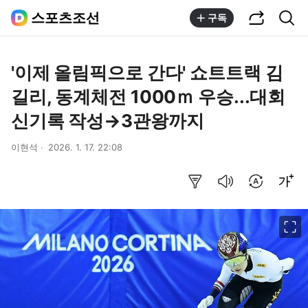
공유하기
통합검색
스포츠조선
구독
'이제 올림픽으로 간다' 쇼트트랙 김
길리, 동계체전 1000ｍ 우승...대회
신기록 작성→3관왕까지
이현석
2026. 1. 17. 22:08
요약보기
음성으로 듣기
번역 설정
글씨크기 조절하기
이미지 크게 보기