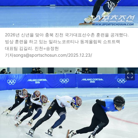
2026년 신년을 맞아 충북 진천 국가대표선수촌 훈련을 공개했다.
빙상 훈련을 하고 있는 밀라노코르티나 동계올림픽 쇼트트랙
대표팀 김길리. 진천=송정헌
기자songs@sportschosun.com/2025.12.23/
이미지 크게 보기