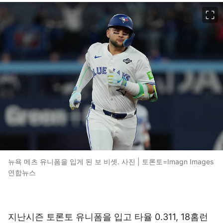
이미지 크게 보기
뉴욕 메츠 유니폼을 입게 된 보 비솃. 사진 | 토론토=Imagn Images
연합뉴스
지난시즌 토론토 유니폼을 입고 타율 0.311, 18홈런