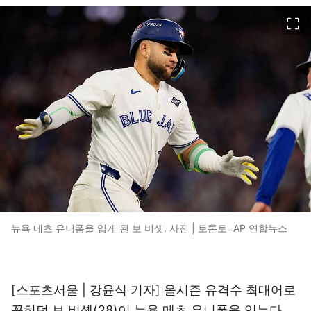
이미지 크게 보기
뉴욕 메츠 유니폼을 입게 된 보 비솃. 사진 | 토론토=AP 연합뉴스
[스포츠서울 | 강윤식 기자] 올시즌 유격수 최대어로
꼽히던 보 비솃(28)이 뉴욕 메츠 유니폼을 입는다.