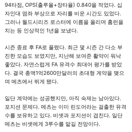
94타점, OPS(출루율+장타율) 0.840을 적었다. 십
자인대 염좌 부상으로 자리를 비운 시간도 있었다.
그러나 월드시리즈 로스터에 이름을 올리며 홈런을
치는 등 인상적인 1년을 보냈다.
시즌 종료 후 FA로 풀렸다. 최근 몇 시즌 간 다소 부
진한 모습도 보였지만, 지난해 보여준 활약이 워낙
좋았다. 자연스럽게 FA 유격수 최대어 평가를 받았
다. 결국 총액1억2600만달러의 초대형 계약을 맺으
며 메츠에서 뛰게 됐다.
일단 계약에는 성공했지만, 아직 숙제는 남아있다.
포지션 문제다. 메츠는 이미 린도어라는 걸출한 유격
수를 보유하고 있다. 비솃과 포지션이 겹친다. 일단
메츠는 비솃에게 3루수를 맡길 전망이다.