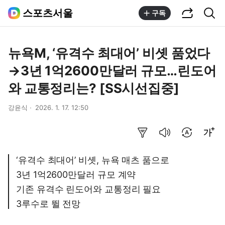
공유하기
통합검색
스포츠서울
구독
뉴욕M, ‘유격수 최대어’ 비솃 품었다
→3년 1억2600만달러 규모…린도어
와 교통정리는? [SS시선집중]
강윤식
2026. 1. 17. 12:50
요약보기
음성으로 듣기
번역 설정
글씨크기 조절하기
‘유격수 최대어’ 비솃, 뉴욕 매츠 품으로
3년 1억2600만달러 규모 계약
기존 유격수 린도어와 교통정리 필요
3루수로 뛸 전망