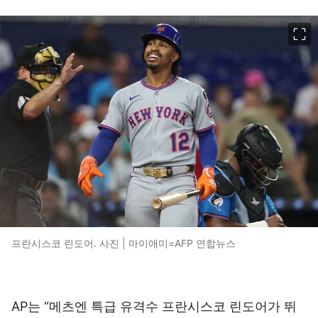
이미지 크게 보기
프란시스코 린도어. 사진 | 마이애미=AFP 연합뉴스
AP는 “메츠엔 특급 유격수 프란시스코 린도어가 뛰