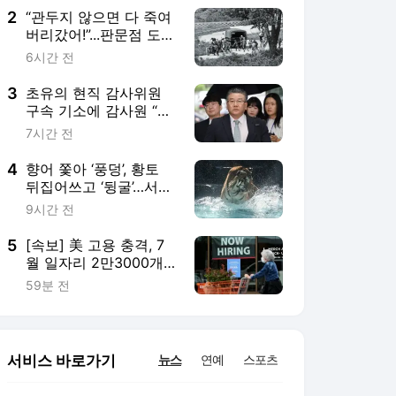
2
“관두지 않으면 다 죽여
버리갔어!”...판문점 도끼
한 자루가 불러온 항공
6시간 전
모함
3
초유의 현직 감사위원
구속 기소에 감사원 “송
구함 넘어 엄중한 책임
7시간 전
감 느껴”
4
향어 쫓아 ‘풍덩’, 황토
뒤집어쓰고 ‘뒹굴’…서울
대공원 동물의 폭염 나
9시간 전
기
5
[속보] 美 고용 충격, 7
월 일자리 2만3000개
감소… ‘9월 금리 인상’
59분 전
제동 걸리나
서비스 바로가기
뉴스
연예
스포츠