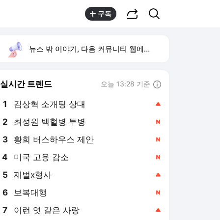
공유하기
검색
구독
뉴스 밖 이야기, 다음 커뮤니티 웹에서 보기
실시간 트렌드
오늘 13:28 기준
툴팁보기
1
김상혁 소개팅 상대
,상승
2
최성원 백혈병 투병
,신규
3
황희 버스하우스 제안
,신규
4
미국 고용 감소
,신규
5
재벌x형사
,상승
6
보복대행
,신규
7
이런 엿 같은 사랑
,상승