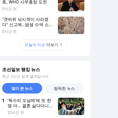
호, WHO 사무총장 도전
5시간 전
“갯바위 낚시객이 사라졌
다” 신고에...밤샘 수색 소
동
5시간 전
오늘의 이슈
더보기
조선일보 랭킹 뉴스
최근 3시간 집계 결과입니다.
많이 본 뉴스
탐독한 뉴스
1
‘독수리 오남매’에 또 한
명 더… 결혼 싫다더니
‘다둥이 부모’ 됐다
22시간 전