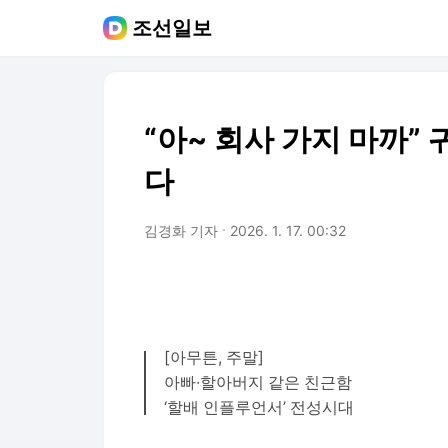
조선일보
“아~ 회사 가지 마까”
다
김경화 기자
2026. 1. 17. 00:32
[아무튼, 주말]
아빠∙할아버지 같은 친근함
‘할배 인플루언서’ 전성시대