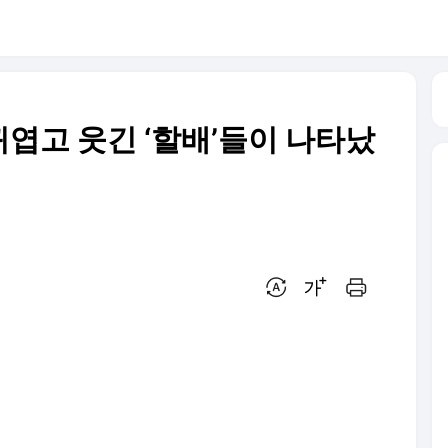
 귀엽고 웃긴 ‘할배’들이 나타났
번역 설정
글씨크기 조절하기
인쇄하기