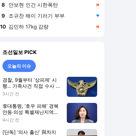
8
안보현 인간 시한폭탄
,신규
9
조규찬 해이 기러기 부부
,하락
10
김민하 17kg 감량
,신규
조선일보
PICK
오늘의 이슈
경찰, 9월부터 ‘상피제’ 시
행... 가족사건 직접 수사 못
한다
3시간 전
李대통령, ‘호우 피해’ 경북
안동·의성 특별재난지역으
로 선포
4시간 전
[단독] ‘의사 출신’ 與차지