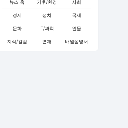
뉴스 홈
기후/환경
사회
경제
정치
국제
문화
IT/과학
인물
지식/칼럼
연재
배열설명서