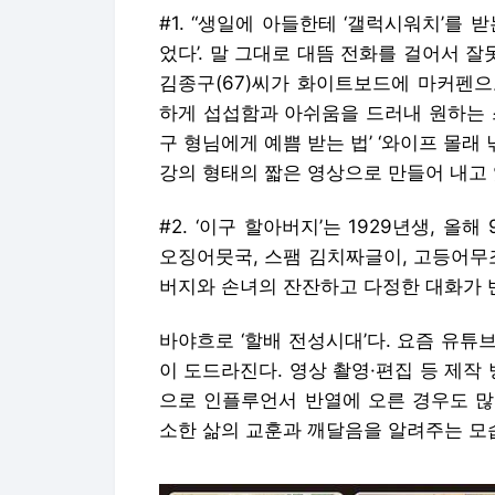
#1. “생일에 아들한테 ‘갤럭시워치’를 
었다’. 말 그대로 대뜸 전화를 걸어서 잘
김종구(67)씨가 화이트보드에 마커펜으
하게 섭섭함과 아쉬움을 드러내 원하는 
구 형님에게 예쁨 받는 법’ ‘와이프 몰래 
강의 형태의 짧은 영상으로 만들어 내고 
#2. ‘이구 할아버지’는 1929년생, 올
오징어뭇국, 스팸 김치짜글이, 고등어무
버지와 손녀의 잔잔하고 다정한 대화가 
바야흐로 ‘할배 전성시대’다. 요즘 유
이 도드라진다. 영상 촬영·편집 등 제작
으로 인플루언서 반열에 오른 경우도 많
소한 삶의 교훈과 깨달음을 알려주는 모