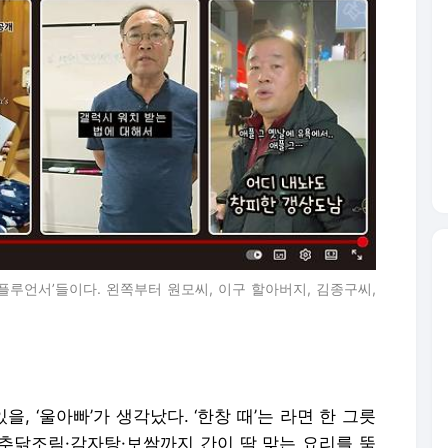
플루언서’들이다. 왼쪽부터 원모씨, 이구 할아버지, 김종구씨,
, ‘울아빠’가 생각났다. ‘한창 때’는 라면 한 그릇
추닭조림·감자탕·보쌈까지 간이 딱 맞는 요리를 뚝