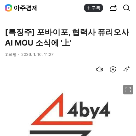
공유하기
통합검색
아주경제
구독
[특징주] 포바이포, 협력사 퓨리오사
AI MOU 소식에 '上'
고혜영
2026. 1. 16. 11:27
음성으로 듣기
번역 설정
글씨크기 조절하기
이미지 크게 보기