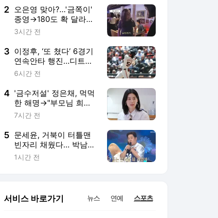
2
오은영 맞아?…'금쪽이'
종영→180도 확 달라진
근황…"엄청 날씬하다"
3시간 전
[MHN:픽]
3
이정후, ‘또 쳤다’ 6경기
연속안타 행진…디트로
이트전 1안타 2타점, 타
6시간 전
율 0.303
4
'금수저설' 정은채, 먹먹
한 해명→"부모님 희생...
집 평수 줄여가면서 영
7시간 전
국 유학" [MHN:픽]
5
문세윤, 거북이 터틀맨
빈자리 채웠다… 박남정
딸 스테이씨 시은의 우
1시간 전
상은 채연 ('불후의 명
곡')
서비스 바로가기
뉴스
연예
스포츠