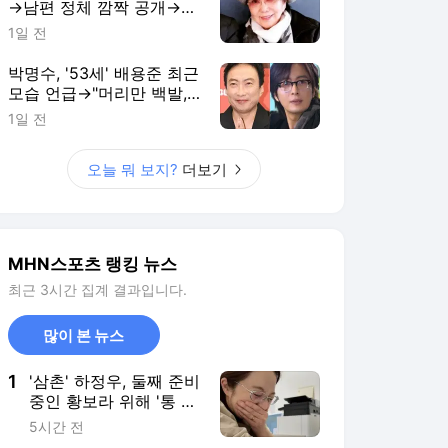
→남편 정체 깜짝 공개→눈
물…"63년 만에 처음"
1일 전
[MHN:픽]
박명수, '53세' 배용준 최근
모습 언급→"머리만 백발,
얼굴 그대로더라" 감탄 ('라
1일 전
디오쇼')
오늘 뭐 보지?
더보기
MHN스포츠 랭킹 뉴스
최근 3시간 집계 결과입니다.
많이 본 뉴스
1
'삼촌' 하정우, 둘째 준비
중인 황보라 위해 '통 큰
선물'→고마움에 감동
5시간 전
[MHN:픽]