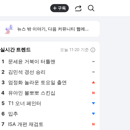
공유하기
검색
구독
뉴스 밖 이야기, 다음 커뮤니티 웹에서 보기
실시간 트렌드
오늘 11:20 기준
툴팁보기
1
문세윤 거북이 터틀맨
,유지
2
김민석 경선 승리
,유지
3
엄정화 놀라운 토요일 출연
,상승
4
유아인 볼뽀뽀 스킨십
,신규
5
T1 오너 페인터
,하락
6
입추
,하락
7
ISA 개편 재검토
,신규