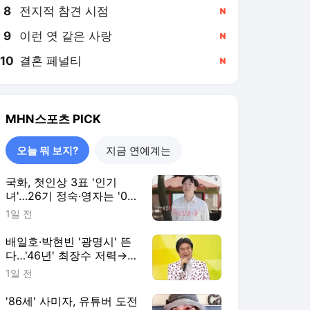
8
전지적 참견 시점
,신규
9
이런 엿 같은 사랑
,신규
10
결혼 페널티
,신규
MHN스포츠
PICK
오늘 뭐 보지?
지금 연예계는
국화, 첫인상 3표 '인기
녀'…26기 정숙·영자는 '0
표' 희비('나솔사계')
1일 전
배일호·박현빈 '광명시' 뜬
다…'46년' 최장수 저력→동
시간대 1위 사수 '전국노래
1일 전
자랑'
'86세' 사미자, 유튜버 도전