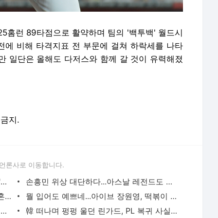
, 25홈런 89타점으로 활약하며 팀의 '백투백' 월드시
 전에 비해 타격지표 전 부문에 걸쳐 하락세를 나타
만 일단은 올해도 다저스와 함께 갈 것이 유력해졌
 금지.
 언론사로 이동합니다.
'젠더 갈등' 터진 최현석 딸 '임신' 일화…"왜 긁혀"vs"일상 공유" [MHN이슈] - MHN / 엠에이치앤
손흥민 위상 대단하다...아스날 레전드도 극찬 "쏘니는 토트넘, 한국 싫어해도 좋아할 수밖에 없
린 '노출 논란' 자극적 프레임 "의문"…이혼 후 '이슈 소비' 중심에 [MHN이슈] - MHN / 엠에이치앤
뭘 입어도 예쁘네...아이브 장원영, 떡볶이 코트 '큐티'→호피 스타킹 '섹시' - MHN / 엠에이치앤
'정국 열애설' 윈터, 비난+응원 댓글 폭주에도...SNS 폭풍 업데이트 - MHN / 엠에이치앤
韓 떠나며 펑펑 울던 린가드, PL 복귀 사실상 무산...웨스트햄, 린가드 영입전 철수 "누누 감독이