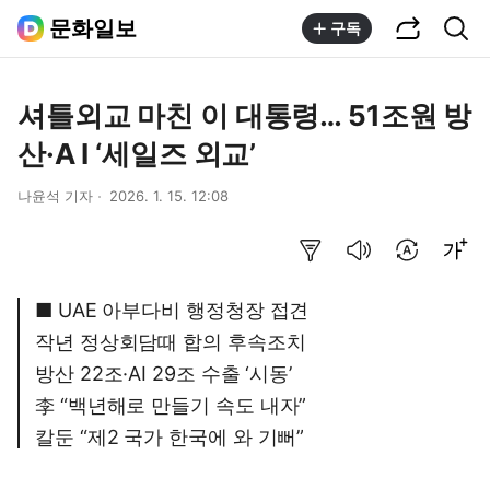
공유하기
통합검색
문화일보
구독
셔틀외교 마친 이 대통령… 51조원 방
산·A I ‘세일즈 외교’
나윤석 기자
2026. 1. 15. 12:08
요약보기
음성으로 듣기
번역 설정
글씨크기 조절하기
■ UAE 아부다비 행정청장 접견
작년 정상회담때 합의 후속조치
방산 22조·AI 29조 수출 ‘시동’
李 “백년해로 만들기 속도 내자”
칼둔 “제2 국가 한국에 와 기뻐”