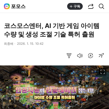
공유하기
통합검색
포모스
구독
코스모스엔터, AI 기반 게임 아이템
수량 및 생성 조절 기술 특허 출원
최종배
2026. 1. 15. 10:42
요약보기
음성으로 듣기
번역 설정
글씨크기 조절하기
이미지 크게 보기