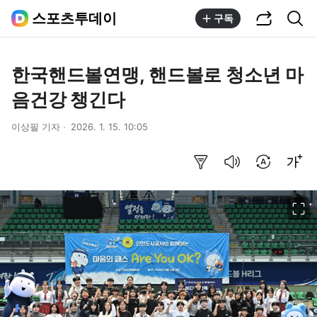
공유하기
통합검색
스포츠투데이
구독
한국핸드볼연맹, 핸드볼로 청소년 마
음건강 챙긴다
이상필 기자
2026. 1. 15. 10:05
요약보기
음성으로 듣기
번역 설정
글씨크기 조절하기
이미지 크게 보기