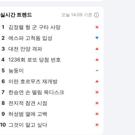
8
전지적 참견 시점
,신규
9
허성범 열애 고백
,신규
10
그것이 알고 싶다
,신규
충청투데이
PICK
공약추적단 시즌2
孝와 유교로 꽃피우다
대전, 머무는 도시로
기록 없는 공약은 약속 아
니다…지방의원 공약 공개·
평가 제도화해야
5일 전
선거 공약 넘어 실행으로…
충청 지방의원 4인의 지역