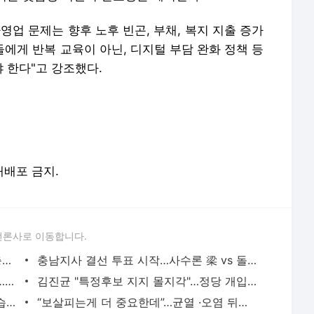
언론사로 이동합니다.
6·3 지방선거 여야 대진표 완성 임박 - 충청투데이
충남지사 결선 투표 시작…사수론 梁 vs 돌풍의 朴 - 충청투데이
충청권 광역단체장 대진표 이번 주 윤곽…與 결선·野 현역 구도 - 충청투데이
김진균 "특정후보 지지 몰지각"…정당 개입 논란 불 지피나 - 충청투데이
민주당·국민의힘 충북지사 공천 갈등 수습 양상인데… - 충청투데이
“보살피는게 더 중요한데”…균열 ·오염 뒤덮여 흉물된 벽화거리 - 충청투데이
7000명 함께 달린 ‘세상에서 가장 긴 벚꽃길’ - 충청투데이
청주 소로리볍씨 빵으로 만나다 - 충청투데이
음악을 이미지로 풀어낸 '팝아트 거장'…스크린까지 확장된 예술 - 충청투데이
‘천안 vs 청주’ 2026 시즌 첫 충청더비 무승부로 마감 - 충청투데이
서비스 약관/정책
 글쓴이에 있으며, Daum의 입장과 다를 수 있습니다.