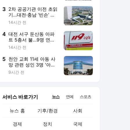
서비스 바로가기
뉴스
연예
스포츠
뉴스 홈
기후/환경
사회
경제
정치
국제
문화
IT/과학
인물
지식/칼럼
연재
배열설명서