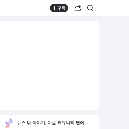
공유하기
검색
구독
뉴스 밖 이야기, 다음 커뮤니티 웹에서 보기
실시간 트렌드
오늘 14:09 기준
툴팁보기
1
김정렬 형 군 구타 사망
,신규
2
에스파 고척돔 입성
,하락
3
대전 안양 격파
,상승
4
1236회 로또 당첨 번호
,상승
5
늦둥이
,유지
6
이란 호르무즈 재개방
,상승
7
한승연 손 떨림 목디스크
,신규