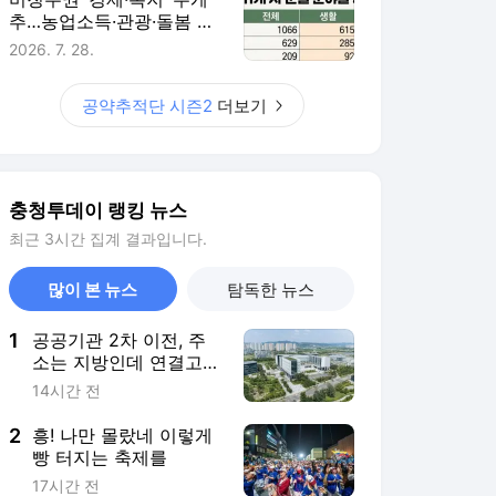
소는 지방인데 연결고리
는 여전히 수도권 [혁신
14시간 전
도시 이젠 완성돼야]
2
흥! 나만 몰랐네 이렇게
빵 터지는 축제를
17시간 전
3
2차 공공기관 이전 초읽
기…대전·충남 ‘빈손’ 벗
어날까
14시간 전
4
대전 서구 둔산동 아파
트 5층서 불…9명 연기
흡입
14시간 전
5
천안 교회 11세 아동 사
망 관련 성인 3명 '아동
학대치사' 혐의 수사
9시간 전