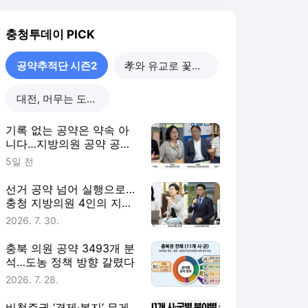
변화 청사진
2026. 7. 30.
충북 의원 공약 3493개 분
석…도농 정책 방향 갈렸다
2026. 7. 28.
비청주권 ‘경제·복지’ 무게
추…농업소득·관광·돌봄 공
약 쏟아졌다
2026. 7. 28.
공약추적단 시즌2
더보기
충청투데이 랭킹 뉴스
최근 3시간 집계 결과입니다.
많이 본 뉴스
탐독한 뉴스
1
공공기관 2차 이전, 주