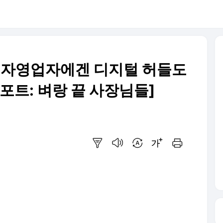
 자영업자에겐 디지털 허들도
포트: 벼랑 끝 사장님들]
요약보기
음성으로 듣기
번역 설정
글씨크기 조절하기
인쇄하기