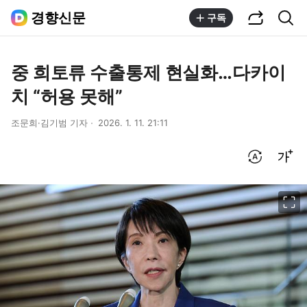
공유하기
통합검색
경향신문
구독
중 희토류 수출통제 현실화…다카이
치 “허용 못해”
조문희·김기범 기자
2026. 1. 11. 21:11
번역 설정
글씨크기 조절하기
이미지 크게 보기