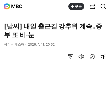
공유하기
통합검색
MBC
구독
[날씨] 내일 출근길 강추위 계속‥중
부 또 비·눈
이현승 캐스터
2026. 1. 11. 20:52
요약보기
음성으로 듣기
번역 설정
글씨크기 조절하기