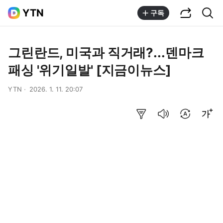
공유하기
통합검색
YTN
구독
그린란드, 미국과 직거래?...덴마크
패싱 '위기일발' [지금이뉴스]
YTN
2026. 1. 11. 20:07
요약보기
음성으로 듣기
번역 설정
글씨크기 조절하기