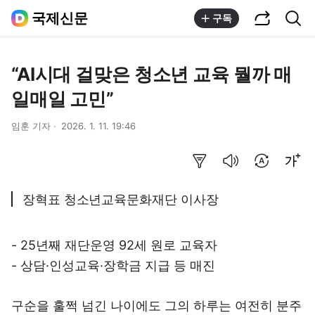
공유하기
통합검색
국제신문
구독
“AI시대 걸맞은 청소년 교육 뭘까 매
일매일 고민”
임훈 기자
2026. 1. 11. 19:46
요약보기
음성으로 듣기
번역 설정
글씨크기 조절하기
장혁표 청소년교육문화재단 이사장
- 25년째 재단운영 92세 원로 교육자
- 상담·인성교육·장학금 지급 등 매진
구순을 훌쩍 넘긴 나이에도 그의 하루는 여전히 분주