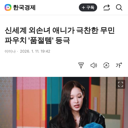
공유하기
통합검색
한국경제
구독
신세계 외손녀 애니가 극찬한 무민
파우치 '품절템' 등극
이미나
2026. 1. 11. 19:42
요약보기
음성으로 듣기
번역 설정
글씨크기 조절하기
이미지 크게 보기