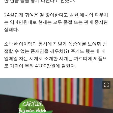
한 현금 등을 챙겨 다닌다고 전했다.
24살답게 귀여운 걸 좋아한다고 밝힌 애니의 파우치
는 약 4만원대로 현재는 모두 품절 또는 판매 중지된
상태다.
소박한 아이템과 동시에 재벌가 씀씀이를 보여줘 범
접할 수 없는 존재임을 깨우쳐(?) 주기도 했는데 매
일매일 차는 시계로 소개한 시계는 까르띠에 제품으
로 가격이 무려 4200만원에 달한다.
이미지 크게 보기