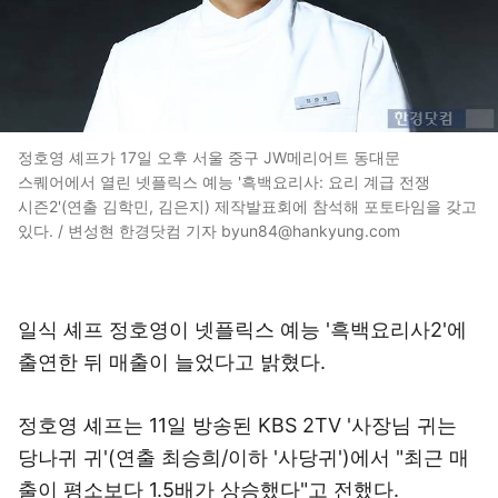
정호영 셰프가 17일 오후 서울 중구 JW메리어트 동대문
스퀘어에서 열린 넷플릭스 예능 '흑백요리사: 요리 계급 전쟁
시즌2'(연출 김학민, 김은지) 제작발표회에 참석해 포토타임을 갖고
있다. / 변성현 한경닷컴 기자 byun84@hankyung.com
일식 셰프 정호영이 넷플릭스 예능 '흑백요리사2'에
출연한 뒤 매출이 늘었다고 밝혔다.
정호영 셰프는 11일 방송된 KBS 2TV '사장님 귀는
당나귀 귀'(연출 최승희/이하 '사당귀')에서 "최근 매
출이 평소보다 1.5배가 상승했다"고 전했다.