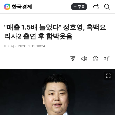
공유하기
통합검색
한국경제
구독
"매출 1.5배 늘었다" 정호영, 흑백요
리사2 출연 후 함박웃음
이미나
2026. 1. 11. 18:24
요약보기
음성으로 듣기
번역 설정
글씨크기 조절하기
이미지 크게 보기