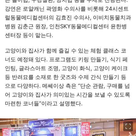
강연은 로얄캐닌 곽영화 수의사를 비롯해 24시센트
럴동물메디컬센터의 김효진 수의사, 이비치동물치과
병원 김춘근 원장, 인천SKY동물메디컬센터 윤한병
센터장 등이 맡는다.
고양이와 집사가 함께 즐길 수 있는 체험 클래스 코
너도 예정돼 있다. 프로그램도 키링 만들기, 식기 페
인팅, 글라스아트 조명, 고양이 화식, 고양이 케이크
등 반려묘를 소재로 한 굿즈와 수제 간식 만들기 등
으로 다양하다. 메쎄이상 측은 “단순 관람, 구매를 넘
어 고양이와 집사가 의미있는 시간을 보낼 수 있도록
마련한 코너들”이라고 설명했다.
이미지 크게 보기