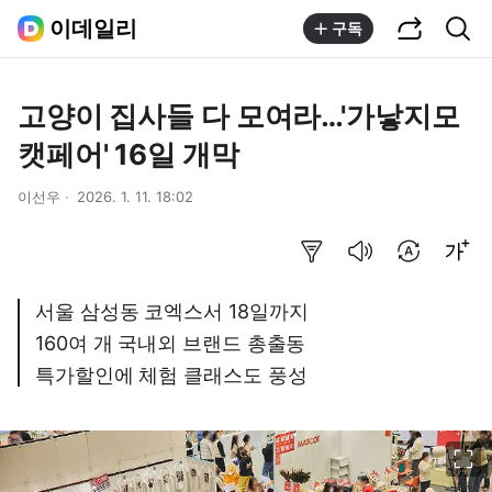
공유하기
통합검색
이데일리
구독
고양이 집사들 다 모여라…'가낳지모
캣페어' 16일 개막
이선우
2026. 1. 11. 18:02
요약보기
음성으로 듣기
번역 설정
글씨크기 조절하기
서울 삼성동 코엑스서 18일까지
160여 개 국내외 브랜드 총출동
특가할인에 체험 클래스도 풍성
이미지 크게 보기