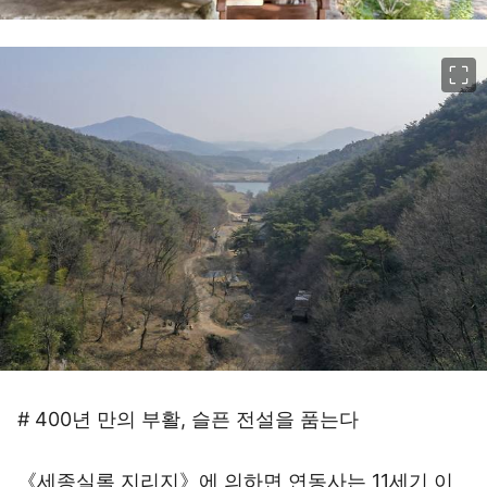
이미지 크게 보기
# 400년 만의 부활, 슬픈 전설을 품는다
《세종실록 지리지》에 의하면 연동사는 11세기 이