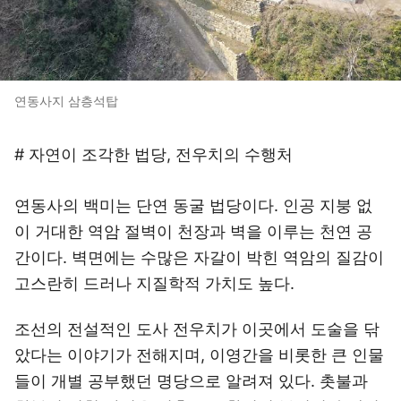
연동사지 삼층석탑
# 자연이 조각한 법당, 전우치의 수행처
연동사의 백미는 단연 동굴 법당이다. 인공 지붕 없
이 거대한 역암 절벽이 천장과 벽을 이루는 천연 공
간이다. 벽면에는 수많은 자갈이 박힌 역암의 질감이
고스란히 드러나 지질학적 가치도 높다.
조선의 전설적인 도사 전우치가 이곳에서 도술을 닦
았다는 이야기가 전해지며, 이영간을 비롯한 큰 인물
들이 개별 공부했던 명당으로 알려져 있다. 촛불과