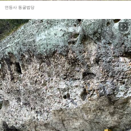
연등사 동굴법당
이미지 크게 보기