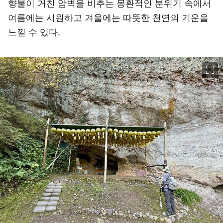
향불이 거친 암벽을 비추는 몽환적인 분위기 속에서
여름에는 시원하고 겨울에는 따뜻한 천연의 기운을
느낄 수 있다.
이미지 크게 보기