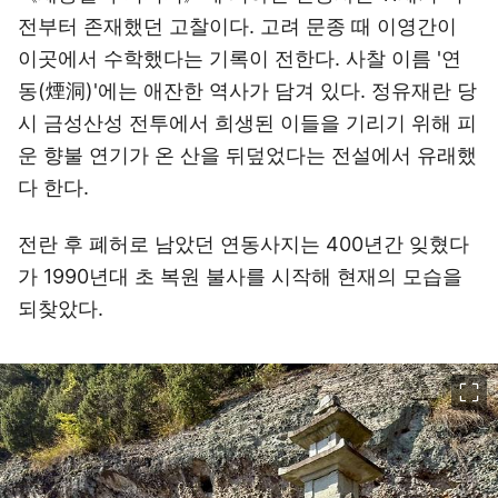
전부터 존재했던 고찰이다. 고려 문종 때 이영간이
이곳에서 수학했다는 기록이 전한다. 사찰 이름 '연
동(煙洞)'에는 애잔한 역사가 담겨 있다. 정유재란 당
시 금성산성 전투에서 희생된 이들을 기리기 위해 피
운 향불 연기가 온 산을 뒤덮었다는 전설에서 유래했
다 한다.
전란 후 폐허로 남았던 연동사지는 400년간 잊혔다
가 1990년대 초 복원 불사를 시작해 현재의 모습을
되찾았다.
이미지 크게 보기