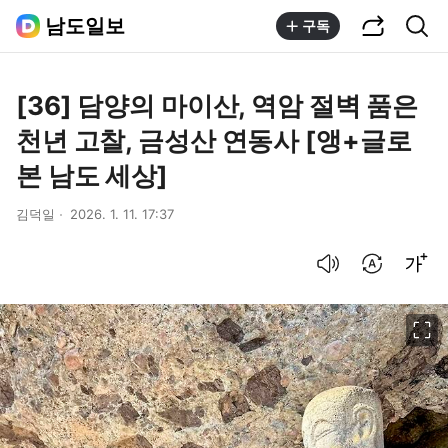
공유하기
통합검색
남도일보
구독
[36] 담양의 마이산, 역암 절벽 품은
천년 고찰, 금성산 연동사 [앵+글로
본 남도 세상]
김덕일
2026. 1. 11. 17:37
음성으로 듣기
번역 설정
글씨크기 조절하기
이미지 크게 보기