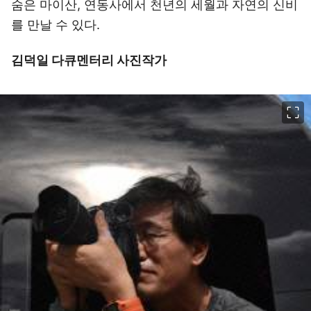
숨은 마이산, 연동사에서 천년의 세월과 자연의 신비
를 만날 수 있다.
김덕일 다큐멘터리 사진작가
이미지 크게 보기