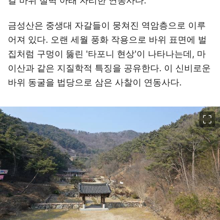
갈 바위 절벽 아래 자리한 연동사다.
금성산은 중생대 자갈들이 뭉쳐진 역암층으로 이루
어져 있다. 오랜 세월 풍화 작용으로 바위 표면에 벌
집처럼 구멍이 뚫린 '타포니 현상'이 나타나는데, 마
이산과 같은 지질학적 특징을 공유한다. 이 신비로운
바위 동굴을 법당으로 삼은 사찰이 연동사다.
이미지 크게 보기