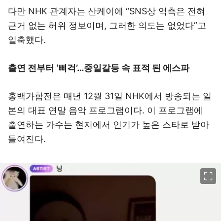
다만 NHK 관계자는 산케이에 “SNS상 억측은 전혀
근거 없는 허위 정보이며, 그러한 의도는 없었다”고
일축했다.
출연 전부터 ‘삐걱’…중일갈등 속 표적 된 에스파
홍백가합전은 매년 12월 31일 NHK에서 방송되는 일
본의 대표 연말 음악 프로그램이다. 이 프로그램에
출연하는 가수는 현지에서 인기가 높은 스타로 받아
들여진다.
이미지 크게 보기