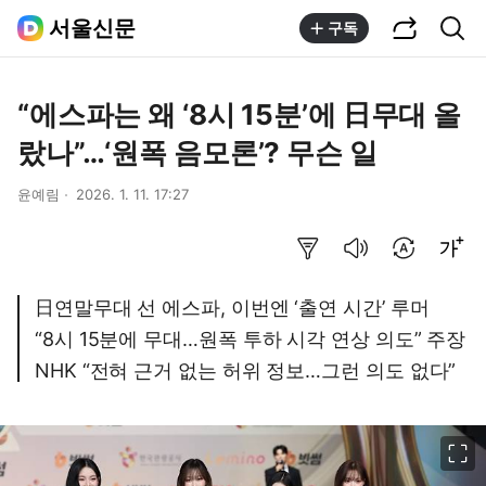
공유하기
통합검색
서울신문
구독
“에스파는 왜 ‘8시 15분’에 日무대 올
랐나”…‘원폭 음모론’? 무슨 일
윤예림
2026. 1. 11. 17:27
요약보기
음성으로 듣기
번역 설정
글씨크기 조절하기
日연말무대 선 에스파, 이번엔 ‘출연 시간’ 루머
“8시 15분에 무대…원폭 투하 시각 연상 의도” 주장
NHK “전혀 근거 없는 허위 정보…그런 의도 없다”
이미지 크게 보기