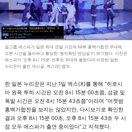
걸그룹 에스파가 일본 최대 연말 가요제 NHK 홍백가합전 무대에
오른 시간을 둘러싸고 황당한 ‘원자폭탄 연상설’이 제기됐다. 사진은
에스파가 ‘오후 8시 15분’ 전후로 무대에 올랐다며 비판한 일본
누리꾼이 올린 게시글. 엑스(X) 캡처
한 일본 누리꾼은 지난 1일 엑스(X)를 통해 “히로시
마 원폭 투하 시간은 오전 8시 15분 00초쯤, 섬광 및
폭발 시간은 오전 8시 15분 43초쯤”이라며 “어젯밤
홍백가합전을 보지는 않았지만, 다시보기로 확인한
결과 오후 8시 15분 00초, 오후 8시 15분 43초 두 시
점 모두 에스파가 출연 중이었다”고 지적했다.