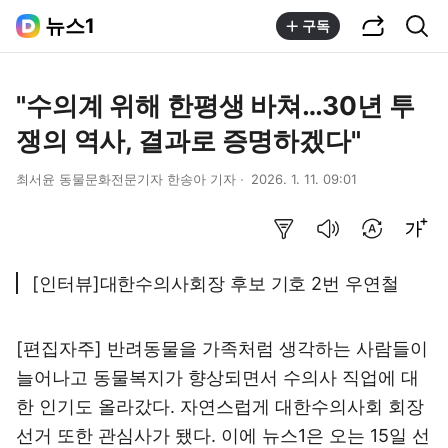
공유하기
통합검색
뉴스1
구독
"수의계 위해 한평생 바쳐…30년 투
쟁의 역사, 결과로 증명하겠다"
최서윤 동물문화전문기자 한송아 기자
2026. 1. 11. 09:01
요약보기
음성으로 듣기
번역 설정
글씨크기 조절하기
[인터뷰]대한수의사회장 후보 기호 2번 우연철
[편집자주] 반려동물을 가족처럼 생각하는 사람들이
늘어나고 동물복지가 향상되면서 수의사 직업에 대
한 인기도 올라갔다. 자연스럽게 대한수의사회 회장
선거 또한 관심사가 됐다. 이에 뉴스1은 오는 15일 선