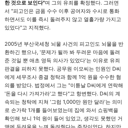
한 것으로 보인다"
며 그의 유죄를 확정했다. 그러면
서 "피고인은 금품 수수 이후 공여자와 수시로 통화
하면서도 이를 즉시 돌려주지 않고 열흘가량 가지고
있었다"고 지적했다.
2005년 부산국세청 뇌물 사건의 피고인도 뇌물을 반
환하긴 했으나, '문제가 될까 봐 두려운 마음에 돌려
준 것일 뿐 애초 영득 의사가 있었다'는 이유로 유죄
판결을 피하지 못했다. 공무원 이모씨는 민원인 D씨
에게 세무조사 종결 청탁과 함께 1억 원을 수수한 혐
의를 받았다. 법정에서 그는 "이튿날 D씨에게 연락해
'돈을 다시 가져가라'고 했다"고 항변했다. D씨의 계
속되는 청탁에 지쳐 '그럼
1,000만 원만 달라'는 의미
로 손가락 1개를 들어보였는데 집에 와서 쇼핑백을
확인해 보니
1억 원이 들어 있었고,
생각도 못했던 거
액에 두려움을 느껴 돌려줬다는 주장이었다.
하지만