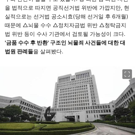
을 법적으로 따지면 공직선거법 위반에 가깝지만, 현
실적으로는 선거법 공소시효(당해 선거일 후 6개월)
때문에 △뇌물 수수 △정치자금법 위반 △청탁금지
법 위반 등이 수사 기관에서 검토될 가능성이 크다.
'금품 수수 후 반환' 구조인 뇌물죄 사건들에 대한 대
법원 판례들
을 살펴봤다.
이미지 크게 보기