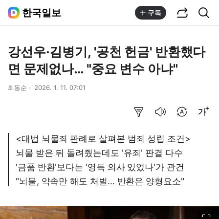
공유하기
통합검색
한국일보
구독
강선우·김병기, '공천 헌금' 반환했다
면 문제없나… "중요 변수 아냐"
최동순
2026. 1. 11. 07:01
요약보기
음성으로 듣기
번역 설정
글씨크기 조절하기
<대법 뇌물죄 판례로 살펴본 범죄 성립 조건>
뇌물 받은 뒤 돌려줬는데도 '유죄' 판결 다수
'금품 반환'보다는 '영득 의사 있었나'가 관건
"뇌물, 약속만 해도 처벌… 반환은 양형요소"
이미지 크게 보기