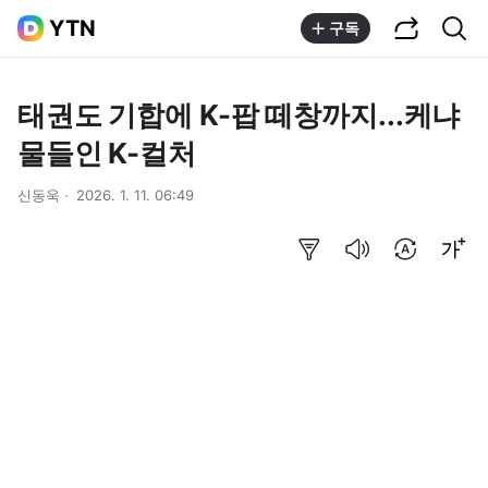
공유하기
통합검색
YTN
구독
태권도 기합에 K-팝 떼창까지...케냐
물들인 K-컬처
신동욱
2026. 1. 11. 06:49
요약보기
음성으로 듣기
번역 설정
글씨크기 조절하기