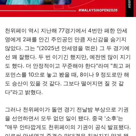
천위페이 역시 지난해 77경기에서 4번만 패한 안세
영에게 2패를 안긴 주인공인 만큼 자신감을 숨기지
않았다. 그는 "(2025년 안세영을 꺾은) 그 두 경기에
선 꽤 잘했다. 두 번 이기긴 했지만, 예전엔 많이 지기
도 했다. 더 안정적이고 꾸준해야 한다"라며 "최고 퍼
포먼스를 10으로 놓고 봤을 때, 8이나 9 정도로만 해
도 승산이 있을 것 같다. 그보다 떨어지면 질 것 같
다"라고 밝혔다.
그러나 천위페이가 돌연 경기 전날밤 부상으로 기권
을 선언하면서 모두 없던 일이 됐다. 중국 '소후'는
"매우 안타깝게도 천위페이의 기권이 공식 발표됐다.
이로써 안세영과 준결승 맞대결은 치러지지 않게 됐