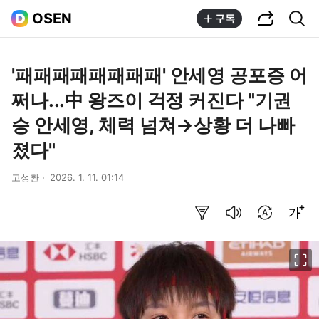
공유하기
통합검색
OSEN
구독
'패패패패패패패패' 안세영 공포증 어
쩌나...中 왕즈이 걱정 커진다 "기권
승 안세영, 체력 넘쳐→상황 더 나빠
졌다"
고성환
2026. 1. 11. 01:14
요약보기
음성으로 듣기
번역 설정
글씨크기 조절하기
이미지 크게 보기