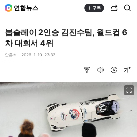
공유하기
통합검색
연합뉴스
구독
봅슬레이 2인승 김진수팀, 월드컵 6
차 대회서 4위
안홍석
2026. 1. 10. 23:32
요약보기
음성으로 듣기
번역 설정
글씨크기 조절하기
이미지 크게 보기