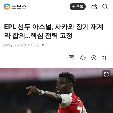
공유하기
통합검색
포모스
구독
EPL 선두 아스널, 사카와 장기 재계
약 합의…핵심 전력 고정
최대영
2026. 1. 10. 23:11
요약보기
음성으로 듣기
번역 설정
글씨크기 조절하기
이미지 크게 보기