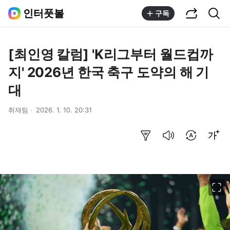
공유하기
통합검색
인터풋볼
구독
[최인영 칼럼] 'K리그부터 월드컵까
지' 2026년 한국 축구 도약의 해 기
대
취재팀
2026. 1. 10. 20:31
요약보기
음성으로 듣기
번역 설정
글씨크기 조절하기
이미지 크게 보기